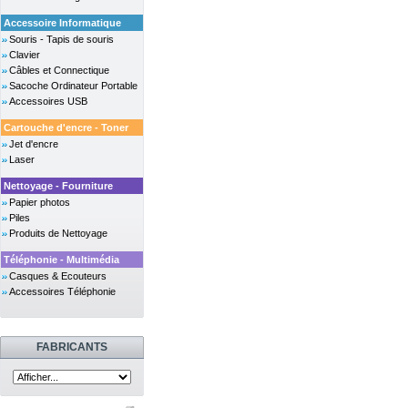
Accessoire Informatique
Souris - Tapis de souris
Clavier
Câbles et Connectique
Sacoche Ordinateur Portable
Accessoires USB
Cartouche d'encre - Toner
Jet d'encre
Laser
Nettoyage - Fourniture
Papier photos
Piles
Produits de Nettoyage
Téléphonie - Multimédia
Casques & Ecouteurs
Accessoires Téléphonie
FABRICANTS