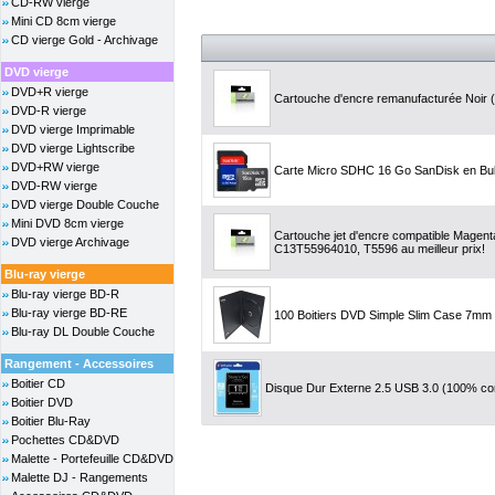
CD-RW vierge
Mini CD 8cm vierge
CD vierge Gold - Archivage
DVD vierge
DVD+R vierge
Cartouche d'encre remanufacturée Noir (2
DVD-R vierge
DVD vierge Imprimable
DVD vierge Lightscribe
DVD+RW vierge
Carte Micro SDHC 16 Go SanDisk en Bul
DVD-RW vierge
DVD vierge Double Couche
Mini DVD 8cm vierge
Cartouche jet d'encre compatible Magent
DVD vierge Archivage
C13T55964010, T5596 au meilleur prix!
Blu-ray vierge
Blu-ray vierge BD-R
Blu-ray vierge BD-RE
100 Boitiers DVD Simple Slim Case 7mm
Blu-ray DL Double Couche
Rangement - Accessoires
Boitier CD
Disque Dur Externe 2.5 USB 3.0 (100% co
Boitier DVD
Boitier Blu-Ray
Pochettes CD&DVD
Malette - Portefeuille CD&DVD
Malette DJ - Rangements