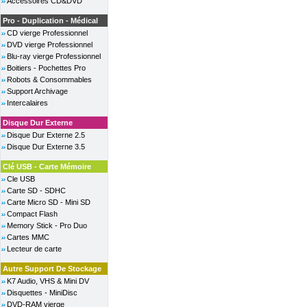
Accessoires CD&DVD
Pro - Duplication - Médical
CD vierge Professionnel
DVD vierge Professionnel
Blu-ray vierge Professionnel
Boitiers - Pochettes Pro
Robots & Consommables
Support Archivage
Intercalaires
Disque Dur Externe
Disque Dur Externe 2.5
Disque Dur Externe 3.5
Clé USB - Carte Mémoire
Cle USB
Carte SD - SDHC
Carte Micro SD - Mini SD
Compact Flash
Memory Stick - Pro Duo
Cartes MMC
Lecteur de carte
Autre Support De Stockage
K7 Audio, VHS & Mini DV
Disquettes - MiniDisc
DVD-RAM vierge