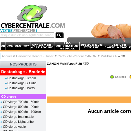
Accueil
Cartouche d'encre - Toner
Cartouche d'encre CANON
MultiPass F
30
30
CANON MultiPass F 30 /
NOS PRODUITS
Destockage - Braderie
En stock
Destockage Elecom
Destockage G Cube
Destockage Divers
CD vierge
CD vierge 700Mo - 80min
CD vierge 800Mo - 90min
Aucun article corr
CD vierge 900Mo - 100min
CD vierge Imprimable
CD vierge Lightscribe
CD vierge Audio