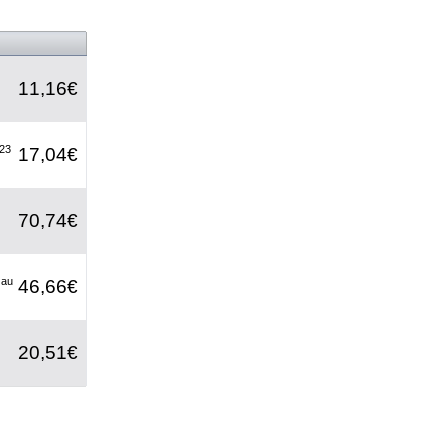
11,16€
 23
17,04€
70,74€
 au
46,66€
20,51€