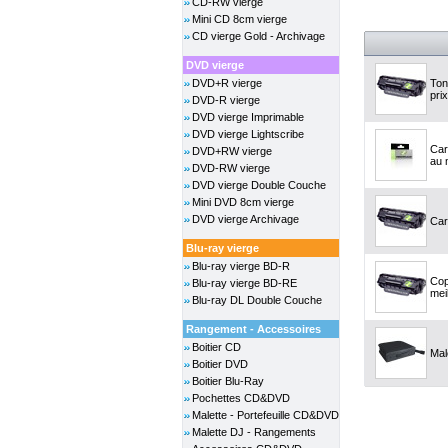
CD-RW vierge
Mini CD 8cm vierge
CD vierge Gold - Archivage
DVD vierge
DVD+R vierge
Ton
prix
DVD-R vierge
DVD vierge Imprimable
DVD vierge Lightscribe
Car
DVD+RW vierge
au m
DVD-RW vierge
DVD vierge Double Couche
Mini DVD 8cm vierge
DVD vierge Archivage
Car
Blu-ray vierge
Blu-ray vierge BD-R
Cop
Blu-ray vierge BD-RE
meil
Blu-ray DL Double Couche
Rangement - Accessoires
Boitier CD
Mal
Boitier DVD
Boitier Blu-Ray
Pochettes CD&DVD
Malette - Portefeuille CD&DVD
Malette DJ - Rangements