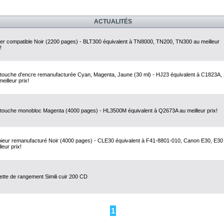
ACTUALITÉS
er compatible Noir (2200 pages) - BLT300 équivalent à TN8000, TN200, TN300 au meilleur
!
touche d'encre remanufacturée Cyan, Magenta, Jaune (30 ml) - HJ23 équivalent à C1823A,
eilleur prix!
touche monobloc Magenta (4000 pages) - HL3500M équivalent à Q2673A au meilleur prix!
ieur remanufacturé Noir (4000 pages) - CLE30 équivalent à F41-8801-010, Canon E30, E30
leur prix!
ette de rangement Simili cuir 200 CD
1