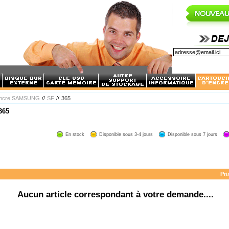
'encre SAMSUNG
SF
365
365
En stock
Disponible sous 3-4 jours
Disponible sous 7 jours
Pri
Aucun article correspondant à votre demande....