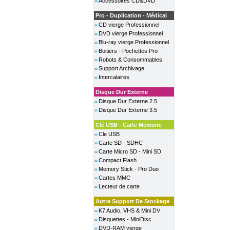
Accessoires CD&DVD
Pro - Duplication - Médical
CD vierge Professionnel
DVD vierge Professionnel
Blu-ray vierge Professionnel
Boitiers - Pochettes Pro
Robots & Consommables
Support Archivage
Intercalaires
Disque Dur Externe
Disque Dur Externe 2.5
Disque Dur Externe 3.5
Clé USB - Carte Mémoire
Cle USB
Carte SD - SDHC
Carte Micro SD - Mini SD
Compact Flash
Memory Stick - Pro Duo
Cartes MMC
Lecteur de carte
Autre Support De Stockage
K7 Audio, VHS & Mini DV
Disquettes - MiniDisc
DVD-RAM vierge