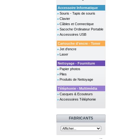
Accessoire Informatique
Souris - Tapis de souris
Clavier
Câbles et Connectique
Sacoche Ordinateur Portable
Accessoires USB
Cartouche d'encre - Toner
Jet d'encre
Laser
Nettoyage - Fourniture
Papier photos
Piles
Produits de Nettoyage
Téléphonie - Multimédia
Casques & Ecouteurs
Accessoires Téléphonie
FABRICANTS