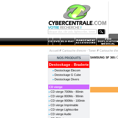
Accueil
Cartouche d'encre - Toner
Cartouche d
SAMSUNG SF 365 /
NOS PRODUITS
Destockage - Braderie
Destockage Elecom
Destockage G Cube
Destockage Divers
CD vierge
CD vierge 700Mo - 80min
CD vierge 800Mo - 90min
CD vierge 900Mo - 100min
CD vierge Imprimable
CD vierge Lightscribe
CD vierge Audio