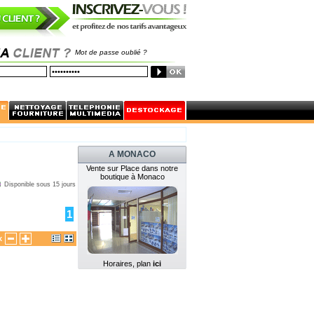
Mot de passe oublié ?
A MONACO
Vente sur Place dans notre
boutique à Monaco
Disponible sous 15 jours
1
x
Horaires, plan
ici