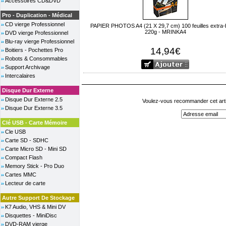
Accessoires CD&DVD
Pro - Duplication - Médical
CD vierge Professionnel
PAPIER PHOTOS A4 (21 X 29,7 cm) 100 feuilles extra-br
220g - MRINKA4
DVD vierge Professionnel
Blu-ray vierge Professionnel
14,94€
Boitiers - Pochettes Pro
Robots & Consommables
Support Archivage
Intercalaires
Disque Dur Externe
Disque Dur Externe 2.5
Voulez-vous recommander cet arti
Disque Dur Externe 3.5
Clé USB - Carte Mémoire
Cle USB
Carte SD - SDHC
Carte Micro SD - Mini SD
Compact Flash
Memory Stick - Pro Duo
Cartes MMC
Lecteur de carte
Autre Support De Stockage
K7 Audio, VHS & Mini DV
Disquettes - MiniDisc
DVD-RAM vierge