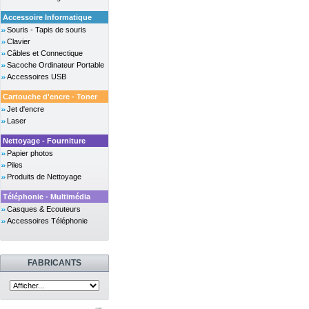
Accessoire Informatique
Souris - Tapis de souris
Clavier
Câbles et Connectique
Sacoche Ordinateur Portable
Accessoires USB
Cartouche d'encre - Toner
Jet d'encre
Laser
Nettoyage - Fourniture
Papier photos
Piles
Produits de Nettoyage
Téléphonie - Multimédia
Casques & Ecouteurs
Accessoires Téléphonie
FABRICANTS