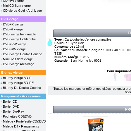
CD-RW vierge
Mini CD 8cm vierge
CD vierge Gold - Archivage
DVD vierge
DVD+R vierge
DVD-R vierge
F
DVD vierge Imprimable
DVD vierge Lightscribe
Type :
Cartouche jet d'encre compatible
Couleur :
Cyan clair
DVD+RW vierge
Contenance :
16 ml
DVD-RW vierge
Equivalent au modèle d'origine :
T033540 / C13T0
T335
DVD vierge Double Couche
Numéro Abrégé :
3815
Mini DVD 8cm vierge
Garantie :
1 an, Norme Iso 9001
DVD vierge Archivage
Pour imprimant
Blu-ray vierge
Blu-ray vierge BD-R
Blu-ray vierge BD-RE
Blu-ray DL Double Couche
Toutes les marques et références citées restent la propri
l'id
Rangement - Accessoires
Boitier CD
Boitier DVD
PR
Boitier Blu-Ray
Pochettes CD&DVD
Malette - Portefeuille CD&DVD
Malette DJ - Rangements