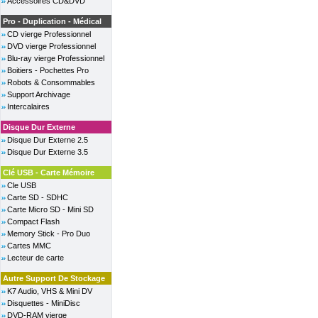
Accessoires CD&DVD
Pro - Duplication - Médical
CD vierge Professionnel
DVD vierge Professionnel
Blu-ray vierge Professionnel
Boitiers - Pochettes Pro
Robots & Consommables
Support Archivage
Intercalaires
Disque Dur Externe
Disque Dur Externe 2.5
Disque Dur Externe 3.5
Clé USB - Carte Mémoire
Cle USB
Carte SD - SDHC
Carte Micro SD - Mini SD
Compact Flash
Memory Stick - Pro Duo
Cartes MMC
Lecteur de carte
Autre Support De Stockage
K7 Audio, VHS & Mini DV
Disquettes - MiniDisc
DVD-RAM vierge