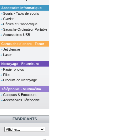
Accessoire Informatique
Souris - Tapis de souris
Clavier
Câbles et Connectique
Sacoche Ordinateur Portable
Accessoires USB
Cartouche d'encre - Toner
Jet d'encre
Laser
Nettoyage - Fourniture
Papier photos
Piles
Produits de Nettoyage
Téléphonie - Multimédia
Casques & Ecouteurs
Accessoires Téléphonie
FABRICANTS