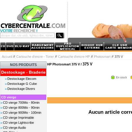
Accueil
Cartouche d'encre - Toner
Cartouche d'encre HP
Photosmart
375 V
375 V
HP Photosmart 375 V /
NOS PRODUITS
Destockage - Braderie
En stock
Destockage Elecom
Destockage G Cube
Destockage Divers
CD vierge
CD vierge 700Mo - 80min
CD vierge 800Mo - 90min
Aucun article corr
CD vierge 900Mo - 100min
CD vierge Imprimable
CD vierge Lightscribe
CD vierge Audio