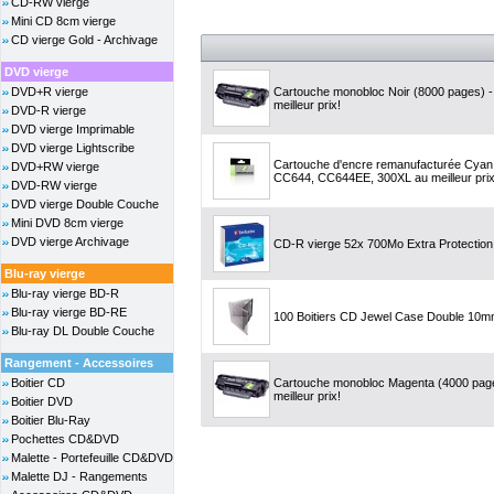
CD-RW vierge
Mini CD 8cm vierge
CD vierge Gold - Archivage
DVD vierge
DVD+R vierge
Cartouche monobloc Noir (8000 pages) 
meilleur prix!
DVD-R vierge
DVD vierge Imprimable
DVD vierge Lightscribe
Cartouche d'encre remanufacturée Cyan,
DVD+RW vierge
CC644, CC644EE, 300XL au meilleur prix
DVD-RW vierge
DVD vierge Double Couche
Mini DVD 8cm vierge
DVD vierge Archivage
CD-R vierge 52x 700Mo Extra Protection
Blu-ray vierge
Blu-ray vierge BD-R
Blu-ray vierge BD-RE
100 Boitiers CD Jewel Case Double 10m
Blu-ray DL Double Couche
Rangement - Accessoires
Boitier CD
Cartouche monobloc Magenta (4000 page
meilleur prix!
Boitier DVD
Boitier Blu-Ray
Pochettes CD&DVD
Malette - Portefeuille CD&DVD
Malette DJ - Rangements