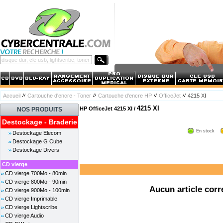
Accueil
Cartouche d'encre - Toner
Cartouche d'encre HP
OfficeJet
4215 XI
4215 XI
HP OfficeJet 4215 XI /
NOS PRODUITS
Destockage - Braderie
En stock
Destockage Elecom
Destockage G Cube
Destockage Divers
CD vierge
CD vierge 700Mo - 80min
CD vierge 800Mo - 90min
Aucun article corr
CD vierge 900Mo - 100min
CD vierge Imprimable
CD vierge Lightscribe
CD vierge Audio