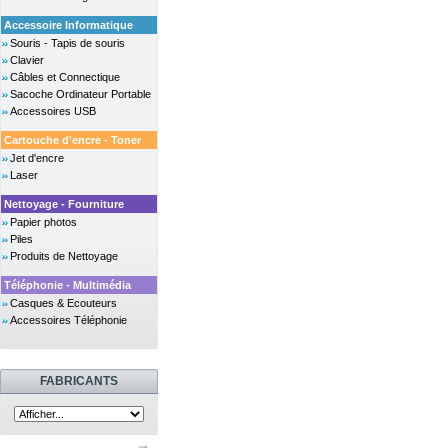
Accessoire Informatique
Souris - Tapis de souris
Clavier
Câbles et Connectique
Sacoche Ordinateur Portable
Accessoires USB
Cartouche d'encre - Toner
Jet d'encre
Laser
Nettoyage - Fourniture
Papier photos
Piles
Produits de Nettoyage
Téléphonie - Multimédia
Casques & Ecouteurs
Accessoires Téléphonie
FABRICANTS