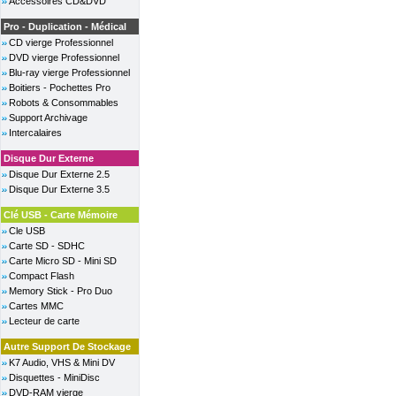
Accessoires CD&DVD
Pro - Duplication - Médical
CD vierge Professionnel
DVD vierge Professionnel
Blu-ray vierge Professionnel
Boitiers - Pochettes Pro
Robots & Consommables
Support Archivage
Intercalaires
Disque Dur Externe
Disque Dur Externe 2.5
Disque Dur Externe 3.5
Clé USB - Carte Mémoire
Cle USB
Carte SD - SDHC
Carte Micro SD - Mini SD
Compact Flash
Memory Stick - Pro Duo
Cartes MMC
Lecteur de carte
Autre Support De Stockage
K7 Audio, VHS & Mini DV
Disquettes - MiniDisc
DVD-RAM vierge