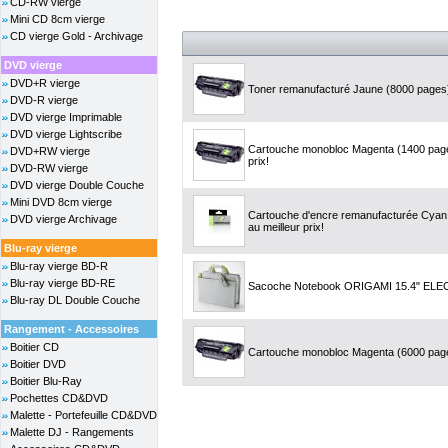
CD-RW vierge
Mini CD 8cm vierge
CD vierge Gold - Archivage
DVD vierge
DVD+R vierge
Toner remanufacturé Jaune (8000 pages) 
DVD-R vierge
DVD vierge Imprimable
DVD vierge Lightscribe
Cartouche monobloc Magenta (1400 page
DVD+RW vierge
prix!
DVD-RW vierge
DVD vierge Double Couche
Mini DVD 8cm vierge
Cartouche d'encre remanufacturée Cyan,
DVD vierge Archivage
au meilleur prix!
Blu-ray vierge
Blu-ray vierge BD-R
Blu-ray vierge BD-RE
Sacoche Notebook ORIGAMI 15.4" ELE
Blu-ray DL Double Couche
Rangement - Accessoires
Boitier CD
Cartouche monobloc Magenta (6000 pages
Boitier DVD
Boitier Blu-Ray
Pochettes CD&DVD
Malette - Portefeuille CD&DVD
Malette DJ - Rangements