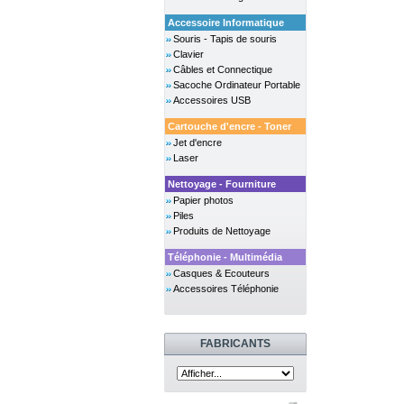
Accessoire Informatique
Souris - Tapis de souris
Clavier
Câbles et Connectique
Sacoche Ordinateur Portable
Accessoires USB
Cartouche d'encre - Toner
Jet d'encre
Laser
Nettoyage - Fourniture
Papier photos
Piles
Produits de Nettoyage
Téléphonie - Multimédia
Casques & Ecouteurs
Accessoires Téléphonie
FABRICANTS