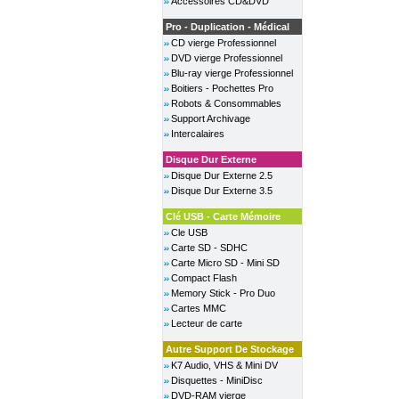
Accessoires CD&DVD
Pro - Duplication - Médical
CD vierge Professionnel
DVD vierge Professionnel
Blu-ray vierge Professionnel
Boitiers - Pochettes Pro
Robots & Consommables
Support Archivage
Intercalaires
Disque Dur Externe
Disque Dur Externe 2.5
Disque Dur Externe 3.5
Clé USB - Carte Mémoire
Cle USB
Carte SD - SDHC
Carte Micro SD - Mini SD
Compact Flash
Memory Stick - Pro Duo
Cartes MMC
Lecteur de carte
Autre Support De Stockage
K7 Audio, VHS & Mini DV
Disquettes - MiniDisc
DVD-RAM vierge