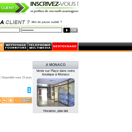
Mot de passe oublié ?
A MONACO
Vente sur Place dans notre
boutique à Monaco
Disponible sous 15 jours
1
x
Horaires, plan
ici