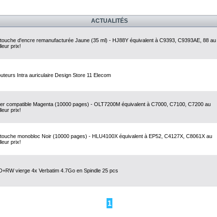
ACTUALITÉS
touche d'encre remanufacturée Jaune (35 ml) - HJ88Y équivalent à C9393, C9393AE, 88 au
leur prix!
uteurs Intra auriculaire Design Store 11 Elecom
er compatible Magenta (10000 pages) - OLT7200M équivalent à C7000, C7100, C7200 au
leur prix!
touche monobloc Noir (10000 pages) - HLU4100X équivalent à EP52, C4127X, C8061X au
leur prix!
+RW vierge 4x Verbatim 4.7Go en Spindle 25 pcs
1