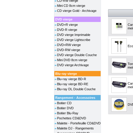
CD-RW vierge
Mini CD 8cm vierge
CD vierge Gold - Archivage
DVD vierge
DVD+R vierge
Car
meil
DVD-R vierge
DVD vierge Imprimable
DVD vierge Lightscribe
DVD+RW vierge
Eco
DVD-RW vierge
DVD vierge Double Couche
Mini DVD 8cm vierge
Ton
DVD vierge Archivage
meil
Blu-ray vierge
Blu-ray vierge BD-R
Car
Blu-ray vierge BD-RE
meil
Blu-ray DL Double Couche
Rangement - Accessoires
Boitier CD
DVD
Boitier DVD
Boitier Blu-Ray
Pochettes CD&DVD
Malette - Portefeuille CD&DVD
Malette DJ - Rangements