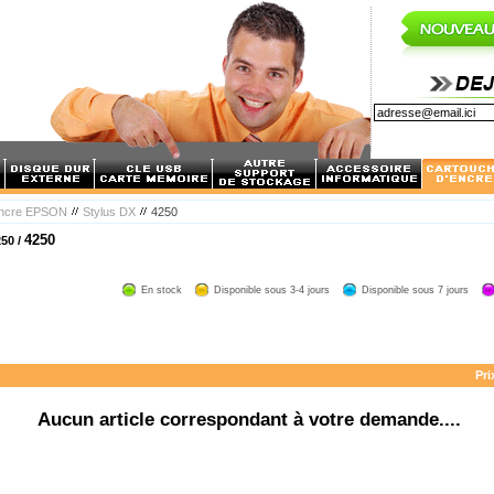
encre EPSON
Stylus DX
4250
4250
50 /
En stock
Disponible sous 3-4 jours
Disponible sous 7 jours
Pri
Aucun article correspondant à votre demande....