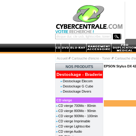
Accueil
Cartouche d'encre - Toner
Cartouche d'
EPSON Stylus DX 42
NOS PRODUITS
Destockage - Braderie
Destockage Elecom
Destockage G Cube
Destockage Divers
CD vierge
CD vierge 700Mo - 80min
CD vierge 800Mo - 90min
CD vierge 900Mo - 100min
CD vierge Imprimable
CD vierge Lightscribe
CD vierge Audio