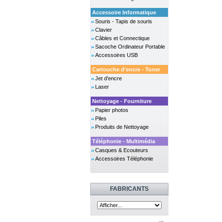
Accessoire Informatique
Souris - Tapis de souris
Clavier
Câbles et Connectique
Sacoche Ordinateur Portable
Accessoires USB
Cartouche d'encre - Toner
Jet d'encre
Laser
Nettoyage - Fourniture
Papier photos
Piles
Produits de Nettoyage
Téléphonie - Multimédia
Casques & Ecouteurs
Accessoires Téléphonie
FABRICANTS