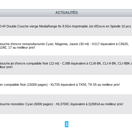
ACTUALITÉS
+R Double Couche vierge MediaRange 8x 8.5Go Imprimable Jet d'Encre en Spindle 10 pcs
touche d'encre remanufacturée Cyan, Magenta, Jaune (30 ml) - HJ17 équivalent à C6625,
2AE, 17 au meilleur prix!
touche jet d'encre compatible Noir (12 ml) - CJ8B équivalent à CLI8-BK, CLI-8-BK, CLI-8BK 
leur prix!
er compatible Noir (15000 pages) - KLT55 équivalent à TK55, TK 55 au meilleur prix!
touche monobloc Cyan (6000 pages) - HL3700C équivalent à Q2681A au meilleur prix!
1