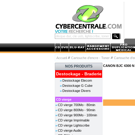
Accueil
Cartouche d'encre - Toner
Cartouche d'
CANON BJC 4300 N
NOS PRODUITS
Destockage - Braderie
Destockage Elecom
Destockage G Cube
Destockage Divers
CD vierge
CD vierge 700Mo - 80min
CD vierge 800Mo - 90min
CD vierge 900Mo - 100min
CD vierge Imprimable
CD vierge Lightscribe
CD vierge Audio