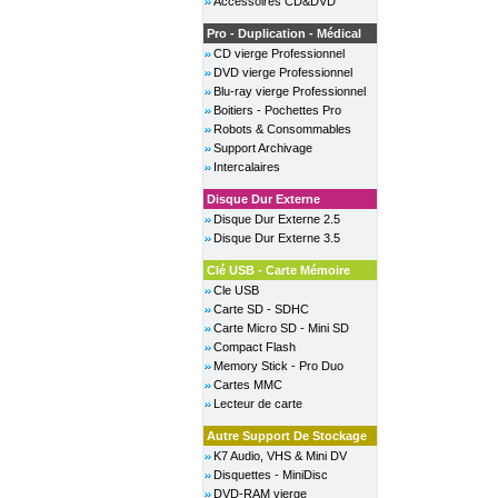
Accessoires CD&DVD
Pro - Duplication - Médical
CD vierge Professionnel
DVD vierge Professionnel
Blu-ray vierge Professionnel
Boitiers - Pochettes Pro
Robots & Consommables
Support Archivage
Intercalaires
Disque Dur Externe
Disque Dur Externe 2.5
Disque Dur Externe 3.5
Clé USB - Carte Mémoire
Cle USB
Carte SD - SDHC
Carte Micro SD - Mini SD
Compact Flash
Memory Stick - Pro Duo
Cartes MMC
Lecteur de carte
Autre Support De Stockage
K7 Audio, VHS & Mini DV
Disquettes - MiniDisc
DVD-RAM vierge