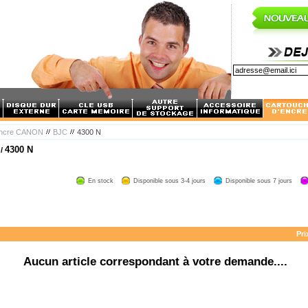
encre CANON
BJC
4300 N
4300 N
 /
En stock
Disponible sous 3-4 jours
Disponible sous 7 jours
Pri
Aucun article correspondant à votre demande....