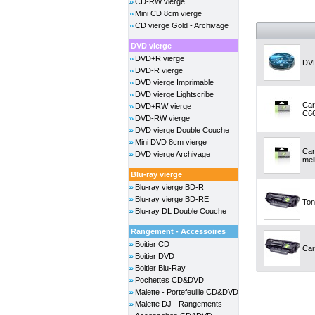
CD-RW vierge
Mini CD 8cm vierge
CD vierge Gold - Archivage
DVD vierge
DVD+R vierge
DVD
DVD-R vierge
DVD vierge Imprimable
DVD vierge Lightscribe
Car
DVD+RW vierge
C66
DVD-RW vierge
DVD vierge Double Couche
Mini DVD 8cm vierge
Car
DVD vierge Archivage
meil
Blu-ray vierge
Blu-ray vierge BD-R
Blu-ray vierge BD-RE
Ton
Blu-ray DL Double Couche
Rangement - Accessoires
Boitier CD
Car
Boitier DVD
Boitier Blu-Ray
Pochettes CD&DVD
Malette - Portefeuille CD&DVD
Malette DJ - Rangements