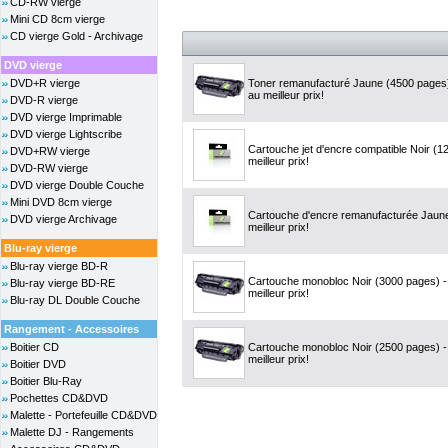
CD-RW vierge
Mini CD 8cm vierge
CD vierge Gold - Archivage
DVD vierge
DVD+R vierge
Toner remanufacturé Jaune (4500 pages
au meilleur prix!
DVD-R vierge
DVD vierge Imprimable
DVD vierge Lightscribe
Cartouche jet d'encre compatible Noir (1
DVD+RW vierge
meilleur prix!
DVD-RW vierge
DVD vierge Double Couche
Mini DVD 8cm vierge
Cartouche d'encre remanufacturée Jaune
DVD vierge Archivage
meilleur prix!
Blu-ray vierge
Blu-ray vierge BD-R
Cartouche monobloc Noir (3000 pages) 
Blu-ray vierge BD-RE
meilleur prix!
Blu-ray DL Double Couche
Rangement - Accessoires
Boitier CD
Cartouche monobloc Noir (2500 pages) 
meilleur prix!
Boitier DVD
Boitier Blu-Ray
Pochettes CD&DVD
Malette - Portefeuille CD&DVD
Malette DJ - Rangements