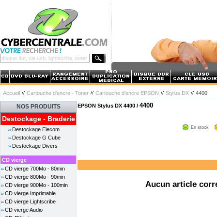
Accueil
Cartouche d'encre - Toner
Cartouche d'encre EPSON
Stylus DX
4400
4400
EPSON Stylus DX 4400 /
NOS PRODUITS
Destockage - Braderie
En stock
Destockage Elecom
Destockage G Cube
Destockage Divers
CD vierge
CD vierge 700Mo - 80min
CD vierge 800Mo - 90min
Aucun article corr
CD vierge 900Mo - 100min
CD vierge Imprimable
CD vierge Lightscribe
CD vierge Audio