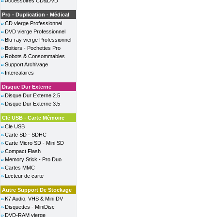
Accessoires CD&DVD
Pro - Duplication - Médical
CD vierge Professionnel
DVD vierge Professionnel
Blu-ray vierge Professionnel
Boitiers - Pochettes Pro
Robots & Consommables
Support Archivage
Intercalaires
Disque Dur Externe
Disque Dur Externe 2.5
Disque Dur Externe 3.5
Clé USB - Carte Mémoire
Cle USB
Carte SD - SDHC
Carte Micro SD - Mini SD
Compact Flash
Memory Stick - Pro Duo
Cartes MMC
Lecteur de carte
Autre Support De Stockage
K7 Audio, VHS & Mini DV
Disquettes - MiniDisc
DVD-RAM vierge