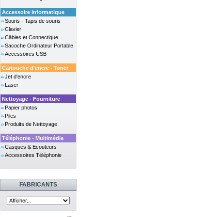
Accessoire Informatique
Souris - Tapis de souris
Clavier
Câbles et Connectique
Sacoche Ordinateur Portable
Accessoires USB
Cartouche d'encre - Toner
Jet d'encre
Laser
Nettoyage - Fourniture
Papier photos
Piles
Produits de Nettoyage
Téléphonie - Multimédia
Casques & Ecouteurs
Accessoires Téléphonie
FABRICANTS