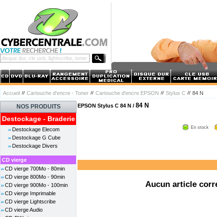
Accueil
Cartouche d'encre - Toner
Cartouche d'encre EPSON
Stylus C
84 N
84 N
EPSON Stylus C 84 N /
NOS PRODUITS
Destockage - Braderie
En stock
Destockage Elecom
Destockage G Cube
Destockage Divers
CD vierge
CD vierge 700Mo - 80min
CD vierge 800Mo - 90min
Aucun article corr
CD vierge 900Mo - 100min
CD vierge Imprimable
CD vierge Lightscribe
CD vierge Audio