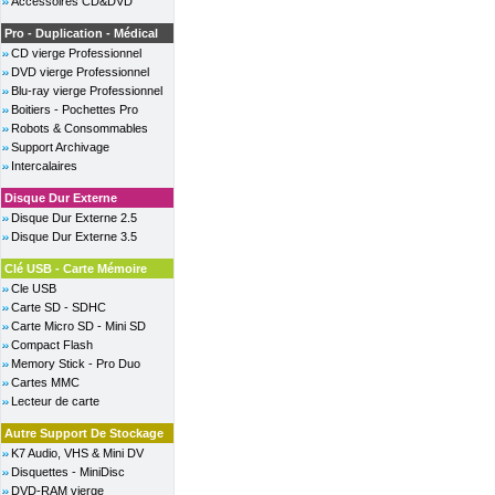
Accessoires CD&DVD
Pro - Duplication - Médical
CD vierge Professionnel
DVD vierge Professionnel
Blu-ray vierge Professionnel
Boitiers - Pochettes Pro
Robots & Consommables
Support Archivage
Intercalaires
Disque Dur Externe
Disque Dur Externe 2.5
Disque Dur Externe 3.5
Clé USB - Carte Mémoire
Cle USB
Carte SD - SDHC
Carte Micro SD - Mini SD
Compact Flash
Memory Stick - Pro Duo
Cartes MMC
Lecteur de carte
Autre Support De Stockage
K7 Audio, VHS & Mini DV
Disquettes - MiniDisc
DVD-RAM vierge