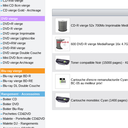
CD-RW vierge
Mini CD 8cm vierge
CD vierge Gold - Archivage
DVD vierge
DVD+R vierge
CD-R vierge 52x 700Mo Imprimable Medi
DVD-R vierge
DVD vierge Imprimable
DVD vierge Lightscribe
DVD+RW vierge
600 DVD-R vierge MediaRange 16x 4.7Go 
DVD-RW vierge
DVD vierge Double Couche
Mini DVD 8cm vierge
DVD vierge Archivage
Toner compatible Noir (15000 pages) - KL
Blu-ray vierge
Blu-ray vierge BD-R
Cartouche d'encre remanufacturée Cyan,
Blu-ray vierge BD-RE
BC-05 au meilleur prix!
Blu-ray DL Double Couche
Rangement - Accessoires
Boitier CD
Cartouche monobloc Cyan (1400 pages) -
Boitier DVD
Boitier Blu-Ray
Pochettes CD&DVD
Malette - Portefeuille CD&DVD
Malette DJ - Rangements