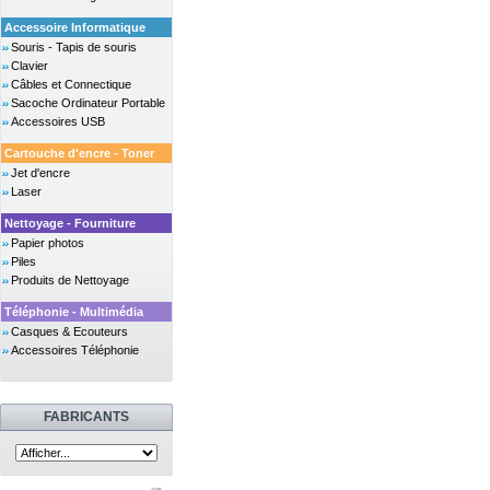
Accessoire Informatique
Souris - Tapis de souris
Clavier
Câbles et Connectique
Sacoche Ordinateur Portable
Accessoires USB
Cartouche d'encre - Toner
Jet d'encre
Laser
Nettoyage - Fourniture
Papier photos
Piles
Produits de Nettoyage
Téléphonie - Multimédia
Casques & Ecouteurs
Accessoires Téléphonie
FABRICANTS