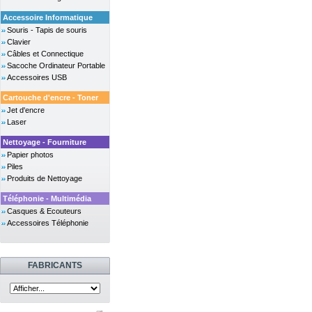
Accessoire Informatique
Souris - Tapis de souris
Clavier
Câbles et Connectique
Sacoche Ordinateur Portable
Accessoires USB
Cartouche d'encre - Toner
Jet d'encre
Laser
Nettoyage - Fourniture
Papier photos
Piles
Produits de Nettoyage
Téléphonie - Multimédia
Casques & Ecouteurs
Accessoires Téléphonie
FABRICANTS