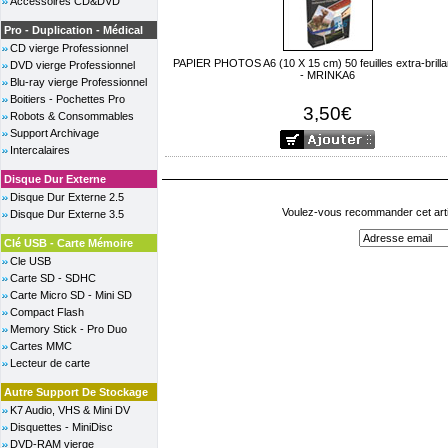
Accessoires CD&DVD
Pro - Duplication - Médical
CD vierge Professionnel
PAPIER PHOTOS A6 (10 X 15 cm) 50 feuilles extra-brilla
DVD vierge Professionnel
- MRINKA6
Blu-ray vierge Professionnel
Boitiers - Pochettes Pro
3,50€
Robots & Consommables
Support Archivage
Intercalaires
Disque Dur Externe
Disque Dur Externe 2.5
Voulez-vous recommander cet arti
Disque Dur Externe 3.5
Clé USB - Carte Mémoire
Cle USB
Carte SD - SDHC
Carte Micro SD - Mini SD
Compact Flash
Memory Stick - Pro Duo
Cartes MMC
Lecteur de carte
Autre Support De Stockage
K7 Audio, VHS & Mini DV
Disquettes - MiniDisc
DVD-RAM vierge