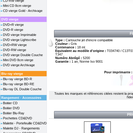
CD-RW vierge
Mini CD 8cm vierge
CD vierge Gold - Archivage
DVD vierge
DVD+R vierge
DVD-R vierge
F
DVD vierge Imprimable
DVD vierge Lightscribe
Type :
Cartouche jet d'encre compatible
Couleur :
Gris
DVD+RW vierge
Contenance :
18 ml
DVD-RW vierge
Equivalent au modèle d'origine :
T034740 / C13T0
T347
DVD vierge Double Couche
Numéro Abrégé :
5200
Mini DVD 8cm vierge
Garantie :
1 an, Norme Iso 9001
DVD vierge Archivage
Pour imprimante :
Blu-ray vierge
Blu-ray vierge BD-R
Blu-ray vierge BD-RE
Blu-ray DL Double Couche
Toutes les marques et références citées restent la propri
l'id
Rangement - Accessoires
Boitier CD
Boitier DVD
Boitier Blu-Ray
PR
Pochettes CD&DVD
Malette - Portefeuille CD&DVD
Malette DJ - Rangements