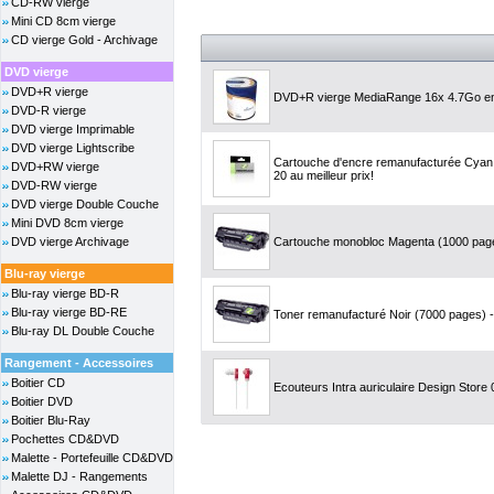
CD-RW vierge
Mini CD 8cm vierge
CD vierge Gold - Archivage
DVD vierge
DVD+R vierge
DVD+R vierge MediaRange 16x 4.7Go en
DVD-R vierge
DVD vierge Imprimable
DVD vierge Lightscribe
Cartouche d'encre remanufacturée Cyan,
DVD+RW vierge
20 au meilleur prix!
DVD-RW vierge
DVD vierge Double Couche
Mini DVD 8cm vierge
DVD vierge Archivage
Cartouche monobloc Magenta (1000 pages
Blu-ray vierge
Blu-ray vierge BD-R
Blu-ray vierge BD-RE
Toner remanufacturé Noir (7000 pages) -
Blu-ray DL Double Couche
Rangement - Accessoires
Boitier CD
Ecouteurs Intra auriculaire Design Store
Boitier DVD
Boitier Blu-Ray
Pochettes CD&DVD
Malette - Portefeuille CD&DVD
Malette DJ - Rangements