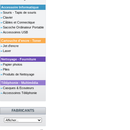
Accessoire Informatique
Souris - Tapis de souris
Clavier
Câbles et Connectique
Sacoche Ordinateur Portable
Accessoires USB
Cartouche d'encre - Toner
Jet d'encre
Laser
Nettoyage - Fourniture
Papier photos
Piles
Produits de Nettoyage
Téléphonie - Multimédia
Casques & Ecouteurs
Accessoires Téléphonie
FABRICANTS