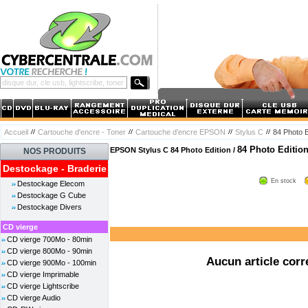
Accueil
Cartouche d'encre - Toner
Cartouche d'encre EPSON
Stylus C
84 Photo E
84 Photo Editio
EPSON Stylus C 84 Photo Edition /
NOS PRODUITS
Destockage - Braderie
En stock
Destockage Elecom
Destockage G Cube
Destockage Divers
CD vierge
CD vierge 700Mo - 80min
CD vierge 800Mo - 90min
Aucun article corr
CD vierge 900Mo - 100min
CD vierge Imprimable
CD vierge Lightscribe
CD vierge Audio