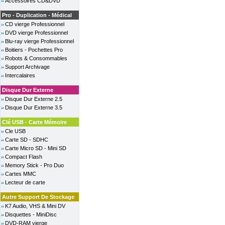
Accessoires CD&DVD
Pro - Duplication - Médical
CD vierge Professionnel
DVD vierge Professionnel
Blu-ray vierge Professionnel
Boitiers - Pochettes Pro
Robots & Consommables
Support Archivage
Intercalaires
Disque Dur Externe
Disque Dur Externe 2.5
Disque Dur Externe 3.5
Clé USB - Carte Mémoire
Cle USB
Carte SD - SDHC
Carte Micro SD - Mini SD
Compact Flash
Memory Stick - Pro Duo
Cartes MMC
Lecteur de carte
Autre Support De Stockage
K7 Audio, VHS & Mini DV
Disquettes - MiniDisc
DVD-RAM vierge