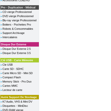
Accessoires CD&DVD
Pro - Duplication - Médical
CD vierge Professionnel
DVD vierge Professionnel
Blu-ray vierge Professionnel
Boitiers - Pochettes Pro
Robots & Consommables
Support Archivage
Intercalaires
Disque Dur Externe
Disque Dur Externe 2.5
Disque Dur Externe 3.5
Clé USB - Carte Mémoire
Cle USB
Carte SD - SDHC
Carte Micro SD - Mini SD
Compact Flash
Memory Stick - Pro Duo
Cartes MMC
Lecteur de carte
Autre Support De Stockage
K7 Audio, VHS & Mini DV
Disquettes - MiniDisc
DVD-RAM vierge