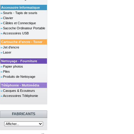
Accessoire Informatique
Souris - Tapis de souris
Clavier
Câbles et Connectique
Sacoche Ordinateur Portable
Accessoires USB
Cartouche d'encre - Toner
Jet d'encre
Laser
Nettoyage - Fourniture
Papier photos
Piles
Produits de Nettoyage
Téléphonie - Multimédia
Casques & Ecouteurs
Accessoires Téléphonie
FABRICANTS