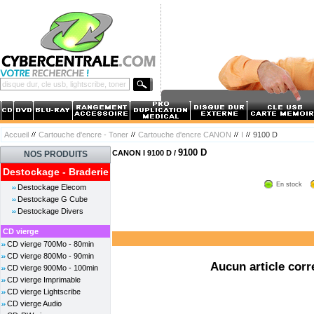
Accueil
Cartouche d'encre - Toner
Cartouche d'encre CANON
I
9100 D
9100 D
CANON I 9100 D /
NOS PRODUITS
Destockage - Braderie
En stock
Destockage Elecom
Destockage G Cube
Destockage Divers
CD vierge
CD vierge 700Mo - 80min
CD vierge 800Mo - 90min
Aucun article corr
CD vierge 900Mo - 100min
CD vierge Imprimable
CD vierge Lightscribe
CD vierge Audio