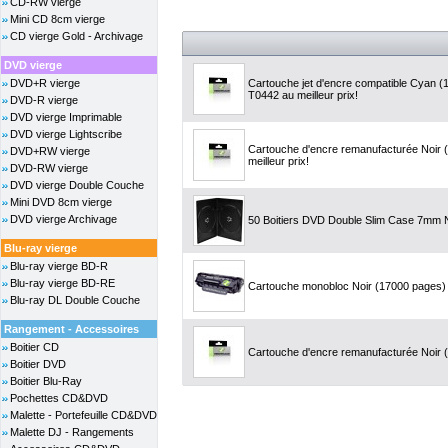
CD-RW vierge
Mini CD 8cm vierge
CD vierge Gold - Archivage
DVD vierge
DVD+R vierge
Cartouche jet d'encre compatible Cyan 
T0442 au meilleur prix!
DVD-R vierge
DVD vierge Imprimable
DVD vierge Lightscribe
Cartouche d'encre remanufacturée Noir 
DVD+RW vierge
meilleur prix!
DVD-RW vierge
DVD vierge Double Couche
Mini DVD 8cm vierge
DVD vierge Archivage
50 Boitiers DVD Double Slim Case 7mm 
Blu-ray vierge
Blu-ray vierge BD-R
Blu-ray vierge BD-RE
Cartouche monobloc Noir (17000 pages) -
Blu-ray DL Double Couche
Rangement - Accessoires
Boitier CD
Cartouche d'encre remanufacturée Noir (2
Boitier DVD
Boitier Blu-Ray
Pochettes CD&DVD
Malette - Portefeuille CD&DVD
Malette DJ - Rangements