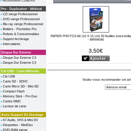
Accessoires CD&DVD
Pro - Duplication - Médical
CD vierge Professionnel
DVD vierge Professionnel
Blu-ray vierge Professionnel
Boitiers - Pochettes Pro
Robots & Consommables
PAPIER PHOTOS A6 (10 X 15 cm) 50 feuilles extra-brilla
Support Archivage
- MRINKA6
Intercalaires
3,50€
Disque Dur Externe
Disque Dur Externe 2.5
Disque Dur Externe 3.5
Clé USB - Carte Mémoire
Cle USB
Voulez-vous recommander cet arti
Carte SD - SDHC
Carte Micro SD - Mini SD
Compact Flash
Memory Stick - Pro Duo
Cartes MMC
Lecteur de carte
Autre Support De Stockage
K7 Audio, VHS & Mini DV
Disquettes - MiniDisc
DVD-RAM vierge