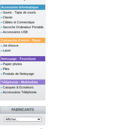
Accessoire Informatique
Souris - Tapis de souris
Clavier
Câbles et Connectique
Sacoche Ordinateur Portable
Accessoires USB
Cartouche d'encre - Toner
Jet d'encre
Laser
Nettoyage - Fourniture
Papier photos
Piles
Produits de Nettoyage
Téléphonie - Multimédia
Casques & Ecouteurs
Accessoires Téléphonie
FABRICANTS