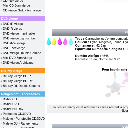
CD-RW vierge
Mini CD 8cm vierge
CD vierge Gold - Archivage
DVD vierge
DVD+R vierge
DVD-R vierge
F
DVD vierge Imprimable
DVD vierge Lightscribe
Type :
Cartouche jet d'encre compatib
Couleur :
Cyan, Magenta, Jaune, Cyan
DVD+RW vierge
Contenance :
42,5 ml
DVD-RW vierge
Equivalent au modèle d'origine :
T
DVD vierge Double Couche
Numéro Abrégé :
4545
Mini DVD 8cm vierge
Garantie :
1 an, Norme Iso 9001
DVD vierge Archivage
Pour imprimante 
Blu-ray vierge
Blu-ray vierge BD-R
Blu-ray vierge BD-RE
Blu-ray DL Double Couche
Rangement - Accessoires
Boitier CD
Boitier DVD
Toutes les marques et références citées restent la propri
Boitier Blu-Ray
l'id
Pochettes CD&DVD
Malette - Portefeuille CD&DVD
Malette DJ - Rangements
PR