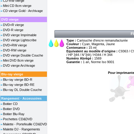
CD-RW vierge
Mini CD 8cm vierge
CD vierge Gold - Archivage
DVD vierge
DVD+R vierge
DVD-R vierge
F
DVD vierge Imprimable
DVD vierge Lightscribe
Type :
Cartouche d'encre remanufacturée
Couleur :
Cyan, Magenta, Jaune
DVD+RW vierge
Contenance :
15 ml
DVD-RW vierge
Equivalent au modèle d'origine :
C9363 / C
/ HP 344 / N°344 / H344 / H 344
DVD vierge Double Couche
Numéro Abrégé :
1569
Mini DVD 8cm vierge
Garantie :
1 an, Norme Iso 9001
DVD vierge Archivage
Pour imprimante
Blu-ray vierge
Blu-ray vierge BD-R
Blu-ray vierge BD-RE
Blu-ray DL Double Couche
Rangement - Accessoires
Boitier CD
Boitier DVD
Boitier Blu-Ray
Pochettes CD&DVD
Malette - Portefeuille CD&DVD
Malette DJ - Rangements