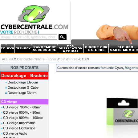
Accueil
Cartouche d'encre - Toner
Jet d'encre
1569
NOS PRODUITS
Cartouche d'encre remanufacturée Cyan, Magenta,
Destockage - Braderie
Destockage Elecom
Destockage G Cube
Destockage Divers
CD vierge
CD vierge 700Mo - 80min
CD vierge 800Mo - 90min
CD vierge 900Mo - 100min
CD vierge Imprimable
CD vierge Lightscribe
CD vierge Audio