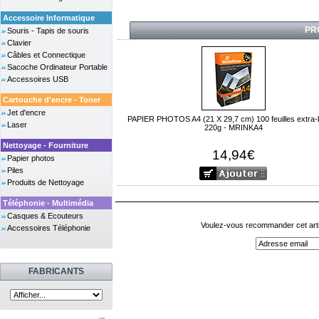
Accessoire Informatique
PR
Souris - Tapis de souris
Clavier
Câbles et Connectique
Sacoche Ordinateur Portable
Accessoires USB
Cartouche d'encre - Toner
Jet d'encre
PAPIER PHOTOS A4 (21 X 29,7 cm) 100 feuilles extra-br
Laser
220g - MRINKA4
Nettoyage - Fourniture
14,94€
Papier photos
Piles
Produits de Nettoyage
Téléphonie - Multimédia
Casques & Ecouteurs
Voulez-vous recommander cet arti
Accessoires Téléphonie
FABRICANTS