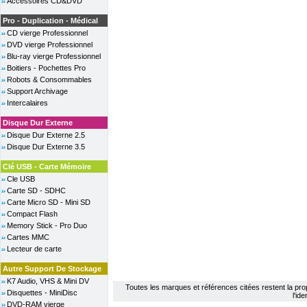
Accessoires CD&DVD
Pro - Duplication - Médical
CD vierge Professionnel
DVD vierge Professionnel
Blu-ray vierge Professionnel
Boitiers - Pochettes Pro
Robots & Consommables
Support Archivage
Intercalaires
Disque Dur Externe
Disque Dur Externe 2.5
Disque Dur Externe 3.5
Clé USB - Carte Mémoire
Cle USB
Carte SD - SDHC
Carte Micro SD - Mini SD
Compact Flash
Memory Stick - Pro Duo
Cartes MMC
Lecteur de carte
Autre Support De Stockage
K7 Audio, VHS & Mini DV
Toutes les marques et références citées restent la propri
Disquettes - MiniDisc
l'id
DVD-RAM vierge