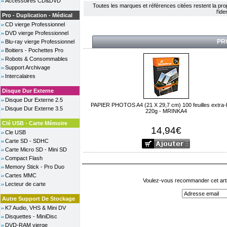
Accessoires CD&DVD
Toutes les marques et références citées restent la propri
l'id
Pro - Duplication - Médical
CD vierge Professionnel
DVD vierge Professionnel
PR
Blu-ray vierge Professionnel
Boitiers - Pochettes Pro
Robots & Consommables
Support Archivage
Intercalaires
Disque Dur Externe
Disque Dur Externe 2.5
PAPIER PHOTOS A4 (21 X 29,7 cm) 100 feuilles extra-br
Disque Dur Externe 3.5
220g - MRINKA4
Clé USB - Carte Mémoire
14,94€
Cle USB
Carte SD - SDHC
Carte Micro SD - Mini SD
Compact Flash
Memory Stick - Pro Duo
Cartes MMC
Voulez-vous recommander cet arti
Lecteur de carte
Autre Support De Stockage
K7 Audio, VHS & Mini DV
Disquettes - MiniDisc
DVD-RAM vierge