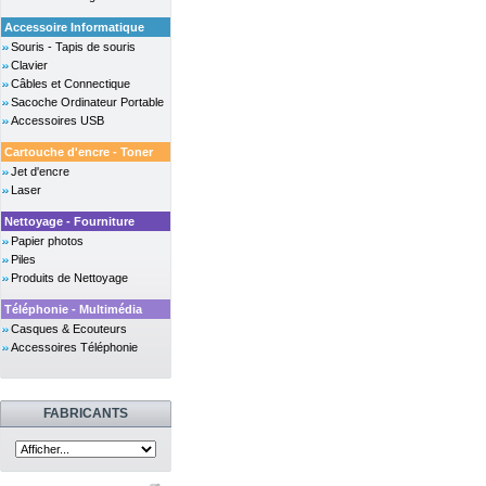
Accessoire Informatique
Souris - Tapis de souris
Clavier
Câbles et Connectique
Sacoche Ordinateur Portable
Accessoires USB
Cartouche d'encre - Toner
Jet d'encre
Laser
Nettoyage - Fourniture
Papier photos
Piles
Produits de Nettoyage
Téléphonie - Multimédia
Casques & Ecouteurs
Accessoires Téléphonie
FABRICANTS