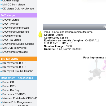
CD-RW vierge
Mini CD 8cm vierge
CD vierge Gold - Archivage
DVD vierge
DVD+R vierge
DVD-R vierge
F
DVD vierge Imprimable
DVD vierge Lightscribe
Type :
Cartouche d'encre remanufacturée
Couleur :
Jaune
DVD+RW vierge
Contenance :
28 ml
DVD-RW vierge
Equivalent au modèle d'origine :
C4838A / 11
/ HP 11 / N°11 / H11 / H 11
DVD vierge Double Couche
Numéro Abrégé :
5588
Mini DVD 8cm vierge
Garantie :
1 an, Norme Iso 9001
DVD vierge Archivage
Pour imprimante :
Blu-ray vierge
Blu-ray vierge BD-R
Blu-ray vierge BD-RE
Blu-ray DL Double Couche
Rangement - Accessoires
Boitier CD
Boitier DVD
Boitier Blu-Ray
Pochettes CD&DVD
Malette - Portefeuille CD&DVD
Malette DJ - Rangements