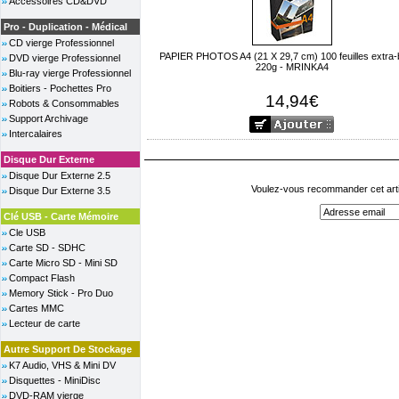
Accessoires CD&DVD
Pro - Duplication - Médical
CD vierge Professionnel
PAPIER PHOTOS A4 (21 X 29,7 cm) 100 feuilles extra-br
DVD vierge Professionnel
220g - MRINKA4
Blu-ray vierge Professionnel
Boitiers - Pochettes Pro
14,94€
Robots & Consommables
Support Archivage
Intercalaires
Disque Dur Externe
Disque Dur Externe 2.5
Voulez-vous recommander cet arti
Disque Dur Externe 3.5
Clé USB - Carte Mémoire
Cle USB
Carte SD - SDHC
Carte Micro SD - Mini SD
Compact Flash
Memory Stick - Pro Duo
Cartes MMC
Lecteur de carte
Autre Support De Stockage
K7 Audio, VHS & Mini DV
Disquettes - MiniDisc
DVD-RAM vierge