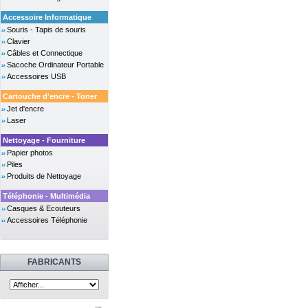
Accessoire Informatique
Souris - Tapis de souris
Clavier
Câbles et Connectique
Sacoche Ordinateur Portable
Accessoires USB
Cartouche d'encre - Toner
Jet d'encre
Laser
Nettoyage - Fourniture
Papier photos
Piles
Produits de Nettoyage
Téléphonie - Multimédia
Casques & Ecouteurs
Accessoires Téléphonie
FABRICANTS