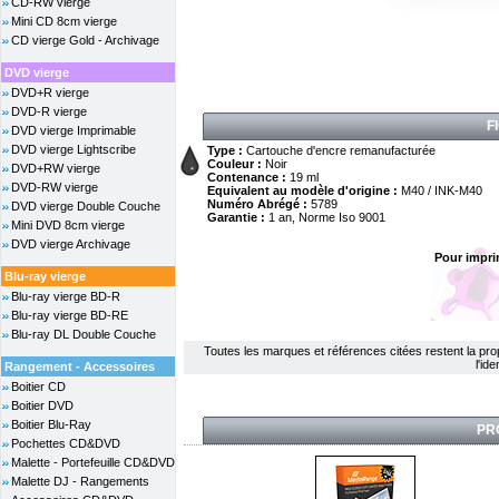
CD-RW vierge
Mini CD 8cm vierge
CD vierge Gold - Archivage
DVD vierge
DVD+R vierge
DVD-R vierge
F
DVD vierge Imprimable
DVD vierge Lightscribe
Type :
Cartouche d'encre remanufacturée
Couleur :
Noir
DVD+RW vierge
Contenance :
19 ml
DVD-RW vierge
Equivalent au modèle d'origine :
M40 / INK-M40
Numéro Abrégé :
5789
DVD vierge Double Couche
Garantie :
1 an, Norme Iso 9001
Mini DVD 8cm vierge
DVD vierge Archivage
Pour impri
Blu-ray vierge
Blu-ray vierge BD-R
Blu-ray vierge BD-RE
Blu-ray DL Double Couche
Toutes les marques et références citées restent la propri
l'id
Rangement - Accessoires
Boitier CD
Boitier DVD
Boitier Blu-Ray
PR
Pochettes CD&DVD
Malette - Portefeuille CD&DVD
Malette DJ - Rangements