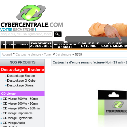
Accueil
Cartouche d'encre - Toner
Jet d'encre
5789
NOS PRODUITS
Cartouche d'encre remanufacturée Noir (19 ml) - 
Destockage - Braderie
Destockage Elecom
Destockage G Cube
Destockage Divers
CD vierge
CD vierge 700Mo - 80min
CD vierge 800Mo - 90min
CD vierge 900Mo - 100min
CD vierge Imprimable
CD vierge Lightscribe
CD vierge Audio