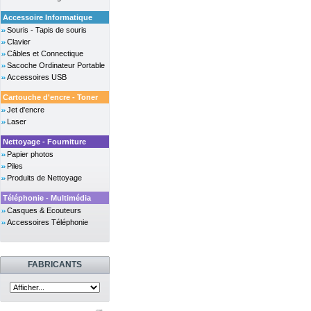
Accessoire Informatique
Souris - Tapis de souris
Clavier
Câbles et Connectique
Sacoche Ordinateur Portable
Accessoires USB
Cartouche d'encre - Toner
Jet d'encre
Laser
Nettoyage - Fourniture
Papier photos
Piles
Produits de Nettoyage
Téléphonie - Multimédia
Casques & Ecouteurs
Accessoires Téléphonie
FABRICANTS