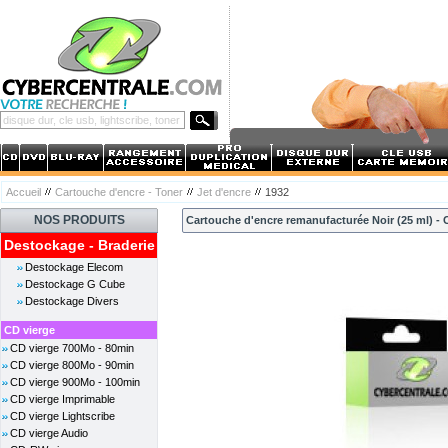
Accueil
Cartouche d'encre - Toner
Jet d'encre
1932
NOS PRODUITS
Cartouche d'encre remanufacturée Noir (25 ml) - 
Destockage - Braderie
Destockage Elecom
Destockage G Cube
Destockage Divers
CD vierge
CD vierge 700Mo - 80min
CD vierge 800Mo - 90min
CD vierge 900Mo - 100min
CD vierge Imprimable
CD vierge Lightscribe
CD vierge Audio