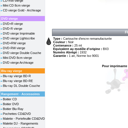
CD-RW vierge
Mini CD 8cm vierge
CD vierge Gold - Archivage
DVD vierge
DVD+R vierge
DVD-R vierge
F
DVD vierge Imprimable
DVD vierge Lightscribe
Type :
Cartouche d'encre remanufacturée
Couleur :
Noir
DVD+RW vierge
Contenance :
25 ml
DVD-RW vierge
Equivalent au modèle d'origine :
BX3
Numéro Abrégé :
1932
DVD vierge Double Couche
Garantie :
1 an, Norme Iso 9001
Mini DVD 8cm vierge
DVD vierge Archivage
Pour imprimante 
Blu-ray vierge
Blu-ray vierge BD-R
Blu-ray vierge BD-RE
Blu-ray DL Double Couche
Rangement - Accessoires
Boitier CD
Boitier DVD
Boitier Blu-Ray
Pochettes CD&DVD
Malette - Portefeuille CD&DVD
Malette DJ - Rangements