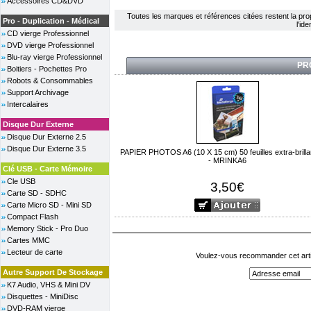
Accessoires CD&DVD
Toutes les marques et références citées restent la propri
Pro - Duplication - Médical
l'id
CD vierge Professionnel
DVD vierge Professionnel
Blu-ray vierge Professionnel
PR
Boitiers - Pochettes Pro
Robots & Consommables
Support Archivage
Intercalaires
Disque Dur Externe
Disque Dur Externe 2.5
Disque Dur Externe 3.5
PAPIER PHOTOS A6 (10 X 15 cm) 50 feuilles extra-brilla
- MRINKA6
Clé USB - Carte Mémoire
Cle USB
3,50€
Carte SD - SDHC
Carte Micro SD - Mini SD
Compact Flash
Memory Stick - Pro Duo
Cartes MMC
Lecteur de carte
Voulez-vous recommander cet arti
Autre Support De Stockage
K7 Audio, VHS & Mini DV
Disquettes - MiniDisc
DVD-RAM vierge