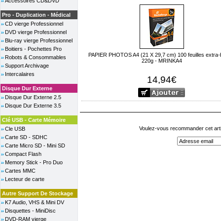
Accessoires CD&DVD
Pro - Duplication - Médical
CD vierge Professionnel
DVD vierge Professionnel
Blu-ray vierge Professionnel
Boitiers - Pochettes Pro
PAPIER PHOTOS A4 (21 X 29,7 cm) 100 feuilles extra-br
Robots & Consommables
220g - MRINKA4
Support Archivage
Intercalaires
14,94€
Disque Dur Externe
Disque Dur Externe 2.5
Disque Dur Externe 3.5
Clé USB - Carte Mémoire
Voulez-vous recommander cet arti
Cle USB
Carte SD - SDHC
Carte Micro SD - Mini SD
Compact Flash
Memory Stick - Pro Duo
Cartes MMC
Lecteur de carte
Autre Support De Stockage
K7 Audio, VHS & Mini DV
Disquettes - MiniDisc
DVD-RAM vierge