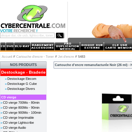
Accueil
Cartouche d'encre - Toner
Jet d'encre
5483
NOS PRODUITS
Cartouche d'encre remanufacturée Noir (26 ml) -
Destockage - Braderie
Destockage Elecom
Destockage G Cube
Destockage Divers
CD vierge
CD vierge 700Mo - 80min
CD vierge 800Mo - 90min
CD vierge 900Mo - 100min
CD vierge Imprimable
CD vierge Lightscribe
CD vierge Audio