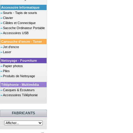
Accessoire Informatique
Souris - Tapis de souris
Clavier
Câbles et Connectique
Sacoche Ordinateur Portable
Accessoires USB
Cartouche d'encre - Toner
Jet d'encre
Laser
Nettoyage - Fourniture
Papier photos
Piles
Produits de Nettoyage
Téléphonie - Multimédia
Casques & Ecouteurs
Accessoires Téléphonie
FABRICANTS