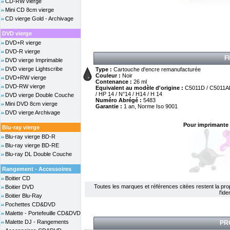
CD-RW vierge
Mini CD 8cm vierge
CD vierge Gold - Archivage
DVD vierge
DVD+R vierge
DVD-R vierge
F
DVD vierge Imprimable
DVD vierge Lightscribe
Type :
Cartouche d'encre remanufacturée
Couleur :
Noir
DVD+RW vierge
Contenance :
26 ml
DVD-RW vierge
Equivalent au modèle d'origine :
C5011D / C5011AE
/ HP 14 / N°14 / H14 / H 14
DVD vierge Double Couche
Numéro Abrégé :
5483
Mini DVD 8cm vierge
Garantie :
1 an, Norme Iso 9001
DVD vierge Archivage
Pour imprimante 
Blu-ray vierge
Blu-ray vierge BD-R
Blu-ray vierge BD-RE
Blu-ray DL Double Couche
Rangement - Accessoires
Boitier CD
Toutes les marques et références citées restent la propri
Boitier DVD
l'id
Boitier Blu-Ray
Pochettes CD&DVD
Malette - Portefeuille CD&DVD
Malette DJ - Rangements
PR