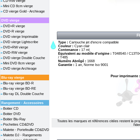
CD-RW vierge
Mini CD 8cm vierge
CD vierge Gold - Archivage
DVD vierge
DVD+R vierge
DVD-R vierge
F
DVD vierge Imprimable
DVD vierge Lightscribe
Type :
Cartouche jet d'encre compatible
Couleur :
Cyan clair
DVD+RW vierge
Contenance :
17 ml
DVD-RW vierge
Equivalent au modèle d'origine :
T048540 / C13T0
/ T485
DVD vierge Double Couche
Numéro Abrégé :
1668
Mini DVD 8cm vierge
Garantie :
1 an, Norme Iso 9001
DVD vierge Archivage
Pour imprimante 
Blu-ray vierge
Blu-ray vierge BD-R
Blu-ray vierge BD-RE
Blu-ray DL Double Couche
Rangement - Accessoires
Boitier CD
Boitier DVD
Boitier Blu-Ray
Toutes les marques et références citées restent la propri
Pochettes CD&DVD
l'id
Malette - Portefeuille CD&DVD
Malette DJ - Rangements