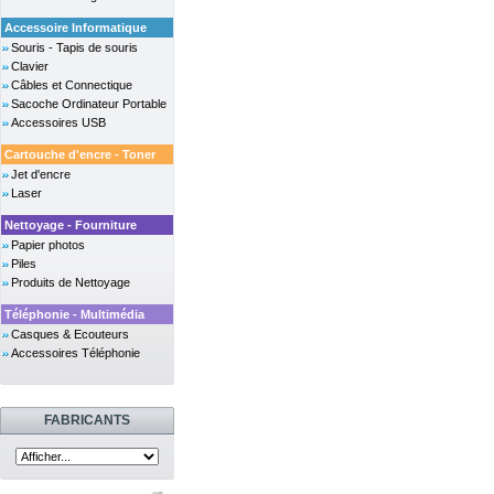
Accessoire Informatique
Souris - Tapis de souris
Clavier
Câbles et Connectique
Sacoche Ordinateur Portable
Accessoires USB
Cartouche d'encre - Toner
Jet d'encre
Laser
Nettoyage - Fourniture
Papier photos
Piles
Produits de Nettoyage
Téléphonie - Multimédia
Casques & Ecouteurs
Accessoires Téléphonie
FABRICANTS