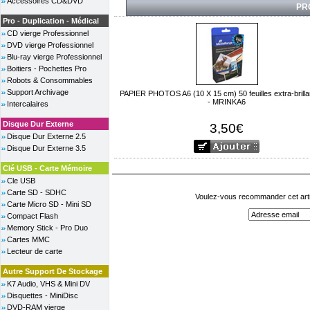
Accessoires CD&DVD
PR
Pro - Duplication - Médical
CD vierge Professionnel
DVD vierge Professionnel
Blu-ray vierge Professionnel
Boitiers - Pochettes Pro
Robots & Consommables
Support Archivage
PAPIER PHOTOS A6 (10 X 15 cm) 50 feuilles extra-brilla
- MRINKA6
Intercalaires
Disque Dur Externe
3,50€
Disque Dur Externe 2.5
Disque Dur Externe 3.5
Clé USB - Carte Mémoire
Cle USB
Carte SD - SDHC
Voulez-vous recommander cet arti
Carte Micro SD - Mini SD
Compact Flash
Memory Stick - Pro Duo
Cartes MMC
Lecteur de carte
Autre Support De Stockage
K7 Audio, VHS & Mini DV
Disquettes - MiniDisc
DVD-RAM vierge