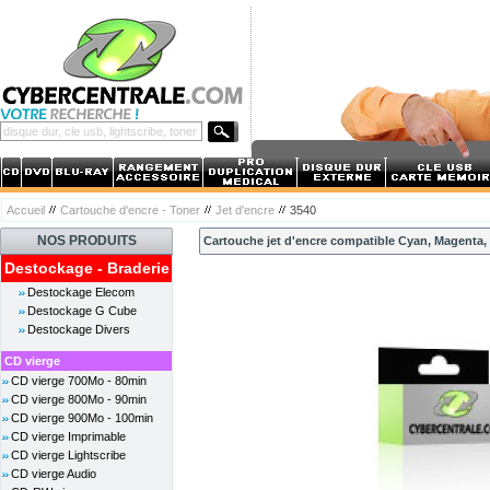
Accueil
Cartouche d'encre - Toner
Jet d'encre
3540
NOS PRODUITS
Cartouche jet d'encre compatible Cyan, Magenta, 
Destockage - Braderie
Destockage Elecom
Destockage G Cube
Destockage Divers
CD vierge
CD vierge 700Mo - 80min
CD vierge 800Mo - 90min
CD vierge 900Mo - 100min
CD vierge Imprimable
CD vierge Lightscribe
CD vierge Audio