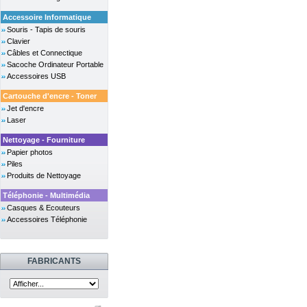
Accessoire Informatique
Souris - Tapis de souris
Clavier
Câbles et Connectique
Sacoche Ordinateur Portable
Accessoires USB
Cartouche d'encre - Toner
Jet d'encre
Laser
Nettoyage - Fourniture
Papier photos
Piles
Produits de Nettoyage
Téléphonie - Multimédia
Casques & Ecouteurs
Accessoires Téléphonie
FABRICANTS