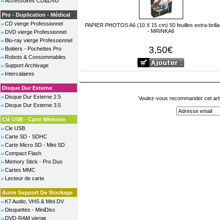
Accessoires CD&DVD
Pro - Duplication - Médical
CD vierge Professionnel
PAPIER PHOTOS A6 (10 X 15 cm) 50 feuilles extra-brilla
- MRINKA6
DVD vierge Professionnel
Blu-ray vierge Professionnel
3,50€
Boitiers - Pochettes Pro
Robots & Consommables
Support Archivage
Intercalaires
Disque Dur Externe
Disque Dur Externe 2.5
Voulez-vous recommander cet arti
Disque Dur Externe 3.5
Clé USB - Carte Mémoire
Cle USB
Carte SD - SDHC
Carte Micro SD - Mini SD
Compact Flash
Memory Stick - Pro Duo
Cartes MMC
Lecteur de carte
Autre Support De Stockage
K7 Audio, VHS & Mini DV
Disquettes - MiniDisc
DVD-RAM vierge