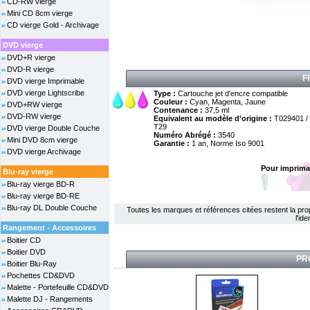
CD-RW vierge
Mini CD 8cm vierge
CD vierge Gold - Archivage
DVD vierge
DVD+R vierge
DVD-R vierge
F
DVD vierge Imprimable
DVD vierge Lightscribe
Type :
Cartouche jet d'encre compatible
Couleur :
Cyan, Magenta, Jaune
DVD+RW vierge
Contenance :
37,5 ml
DVD-RW vierge
Equivalent au modèle d'origine :
T029401 /
T29
DVD vierge Double Couche
Numéro Abrégé :
3540
Mini DVD 8cm vierge
Garantie :
1 an, Norme Iso 9001
DVD vierge Archivage
Pour imprima
Blu-ray vierge
Blu-ray vierge BD-R
Blu-ray vierge BD-RE
Blu-ray DL Double Couche
Toutes les marques et références citées restent la propri
l'id
Rangement - Accessoires
Boitier CD
Boitier DVD
PR
Boitier Blu-Ray
Pochettes CD&DVD
Malette - Portefeuille CD&DVD
Malette DJ - Rangements