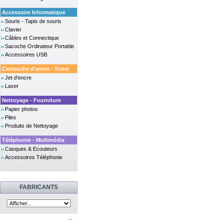
Accessoire Informatique
Souris - Tapis de souris
Clavier
Câbles et Connectique
Sacoche Ordinateur Portable
Accessoires USB
Cartouche d'encre - Toner
Jet d'encre
Laser
Nettoyage - Fourniture
Papier photos
Piles
Produits de Nettoyage
Téléphonie - Multimédia
Casques & Ecouteurs
Accessoires Téléphonie
FABRICANTS