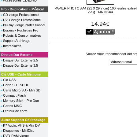
Accessoires CD&DVD
PAPIER PHOTOS A4 (21 X 29,7 cm) 100 feuilles extra-br
Pro - Duplication - Médical
220g - MRINKA4
CD vierge Professionnel
DVD vierge Professionnel
14,94€
Blu-ray vierge Professionnel
Boitiers - Pochettes Pro
Robots & Consommables
Support Archivage
Intercalaires
Voulez-vous recommander cet arti
Disque Dur Externe
Disque Dur Externe 2.5
Disque Dur Externe 3.5
Clé USB - Carte Mémoire
Cle USB
Carte SD - SDHC
Carte Micro SD - Mini SD
Compact Flash
Memory Stick - Pro Duo
Cartes MMC
Lecteur de carte
Autre Support De Stockage
K7 Audio, VHS & Mini DV
Disquettes - MiniDisc
DVD-RAM vierge