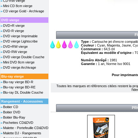
CD-RW vierge
Mini CD 8cm vierge
CD vierge Gold - Archivage
DVD vierge
DVD+R vierge
DVD-R vierge
F
DVD vierge Imprimable
DVD vierge Lightscribe
Type :
Cartouche jet d'encre compatib
Couleur :
Cyan, Magenta, Jaune, Cyan
DVD+RW vierge
Contenance :
64,5 ml
DVD-RW vierge
Equivalent au modèle d'origine :
T0
DVD vierge Double Couche
Numéro Abrégé :
1981
Mini DVD 8cm vierge
Garantie :
1 an, Norme Iso 9001
DVD vierge Archivage
Pour imprimante
Blu-ray vierge
Blu-ray vierge BD-R
Toutes les marques et références citées restent la propri
Blu-ray vierge BD-RE
l'id
Blu-ray DL Double Couche
Rangement - Accessoires
Boitier CD
PR
Boitier DVD
Boitier Blu-Ray
Pochettes CD&DVD
Malette - Portefeuille CD&DVD
Malette DJ - Rangements