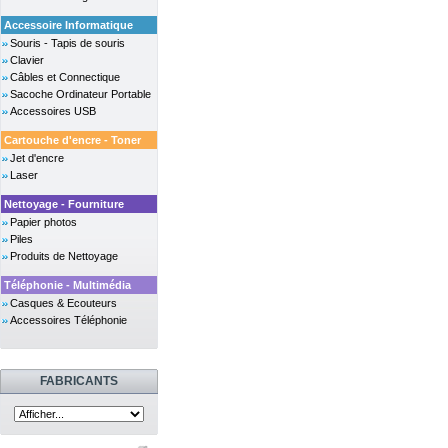
Accessoire Informatique
Souris - Tapis de souris
Clavier
Câbles et Connectique
Sacoche Ordinateur Portable
Accessoires USB
Cartouche d'encre - Toner
Jet d'encre
Laser
Nettoyage - Fourniture
Papier photos
Piles
Produits de Nettoyage
Téléphonie - Multimédia
Casques & Ecouteurs
Accessoires Téléphonie
FABRICANTS