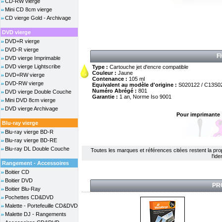
CD-RW vierge
Mini CD 8cm vierge
CD vierge Gold - Archivage
DVD vierge
DVD+R vierge
DVD-R vierge
F
DVD vierge Imprimable
DVD vierge Lightscribe
Type :
Cartouche jet d'encre compatible
Couleur :
Jaune
DVD+RW vierge
Contenance :
105 ml
DVD-RW vierge
Equivalent au modèle d'origine :
S020122 / C13S0
Numéro Abrégé :
801
DVD vierge Double Couche
Garantie :
1 an, Norme Iso 9001
Mini DVD 8cm vierge
DVD vierge Archivage
Pour imprimante 
Blu-ray vierge
Blu-ray vierge BD-R
Blu-ray vierge BD-RE
Blu-ray DL Double Couche
Toutes les marques et références citées restent la propri
l'id
Rangement - Accessoires
Boitier CD
Boitier DVD
PR
Boitier Blu-Ray
Pochettes CD&DVD
Malette - Portefeuille CD&DVD
Malette DJ - Rangements