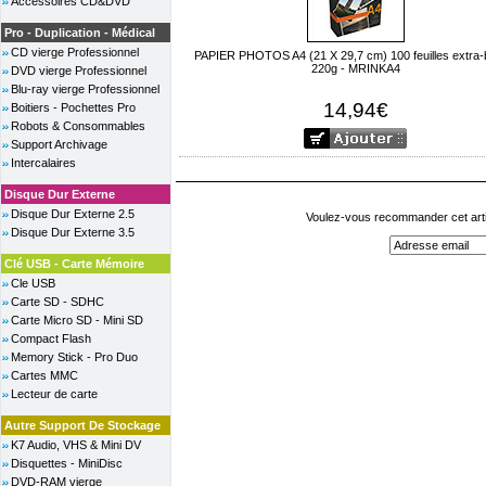
Accessoires CD&DVD
Pro - Duplication - Médical
CD vierge Professionnel
PAPIER PHOTOS A4 (21 X 29,7 cm) 100 feuilles extra-br
220g - MRINKA4
DVD vierge Professionnel
Blu-ray vierge Professionnel
14,94€
Boitiers - Pochettes Pro
Robots & Consommables
Support Archivage
Intercalaires
Disque Dur Externe
Disque Dur Externe 2.5
Voulez-vous recommander cet arti
Disque Dur Externe 3.5
Clé USB - Carte Mémoire
Cle USB
Carte SD - SDHC
Carte Micro SD - Mini SD
Compact Flash
Memory Stick - Pro Duo
Cartes MMC
Lecteur de carte
Autre Support De Stockage
K7 Audio, VHS & Mini DV
Disquettes - MiniDisc
DVD-RAM vierge