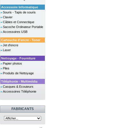
Accessoire Informatique
Souris - Tapis de souris
Clavier
Câbles et Connectique
Sacoche Ordinateur Portable
Accessoires USB
Cartouche d'encre - Toner
Jet d'encre
Laser
Nettoyage - Fourniture
Papier photos
Piles
Produits de Nettoyage
Téléphonie - Multimédia
Casques & Ecouteurs
Accessoires Téléphonie
FABRICANTS