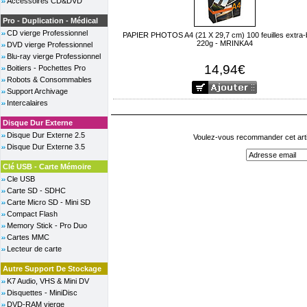
Accessoires CD&DVD
Pro - Duplication - Médical
CD vierge Professionnel
PAPIER PHOTOS A4 (21 X 29,7 cm) 100 feuilles extra-br
220g - MRINKA4
DVD vierge Professionnel
Blu-ray vierge Professionnel
14,94€
Boitiers - Pochettes Pro
Robots & Consommables
Support Archivage
Intercalaires
Disque Dur Externe
Disque Dur Externe 2.5
Voulez-vous recommander cet arti
Disque Dur Externe 3.5
Clé USB - Carte Mémoire
Cle USB
Carte SD - SDHC
Carte Micro SD - Mini SD
Compact Flash
Memory Stick - Pro Duo
Cartes MMC
Lecteur de carte
Autre Support De Stockage
K7 Audio, VHS & Mini DV
Disquettes - MiniDisc
DVD-RAM vierge