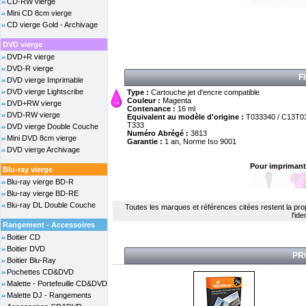
CD-RW vierge
Mini CD 8cm vierge
CD vierge Gold - Archivage
DVD vierge
DVD+R vierge
DVD-R vierge
F
DVD vierge Imprimable
DVD vierge Lightscribe
Type :
Cartouche jet d'encre compatible
Couleur :
Magenta
DVD+RW vierge
Contenance :
16 ml
DVD-RW vierge
Equivalent au modèle d'origine :
T033340 / C13T0
T333
DVD vierge Double Couche
Numéro Abrégé :
3813
Mini DVD 8cm vierge
Garantie :
1 an, Norme Iso 9001
DVD vierge Archivage
Pour imprimant
Blu-ray vierge
Blu-ray vierge BD-R
Blu-ray vierge BD-RE
Blu-ray DL Double Couche
Toutes les marques et références citées restent la propri
l'id
Rangement - Accessoires
Boitier CD
Boitier DVD
PR
Boitier Blu-Ray
Pochettes CD&DVD
Malette - Portefeuille CD&DVD
Malette DJ - Rangements