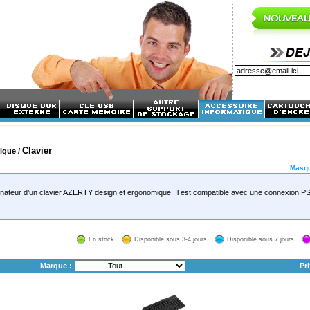
Clavier
ique /
Masqu
inateur d’un clavier AZERTY design et ergonomique. Il est compatible avec une connexion P
En stock
Disponible sous 3-4 jours
Disponible sous 7 jours
Marque :
Pri