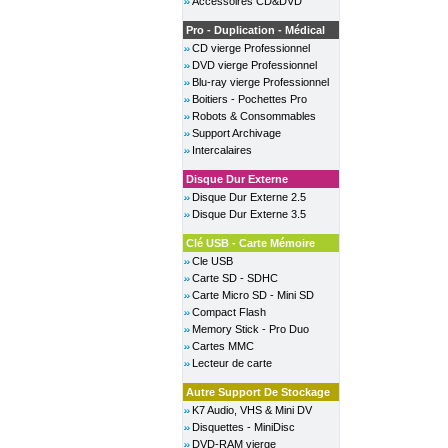
Accessoires CD&DVD
Pro - Duplication - Médical
CD vierge Professionnel
DVD vierge Professionnel
Blu-ray vierge Professionnel
Boitiers - Pochettes Pro
Robots & Consommables
Support Archivage
Intercalaires
Disque Dur Externe
Disque Dur Externe 2.5
Disque Dur Externe 3.5
Clé USB - Carte Mémoire
Cle USB
Carte SD - SDHC
Carte Micro SD - Mini SD
Compact Flash
Memory Stick - Pro Duo
Cartes MMC
Lecteur de carte
Autre Support De Stockage
K7 Audio, VHS & Mini DV
Disquettes - MiniDisc
DVD-RAM vierge