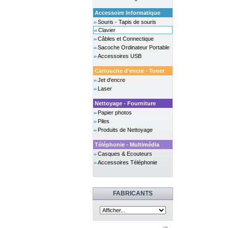
Accessoire Informatique
Souris - Tapis de souris
Clavier
Câbles et Connectique
Sacoche Ordinateur Portable
Accessoires USB
Cartouche d'encre - Toner
Jet d'encre
Laser
Nettoyage - Fourniture
Papier photos
Piles
Produits de Nettoyage
Téléphonie - Multimédia
Casques & Ecouteurs
Accessoires Téléphonie
FABRICANTS