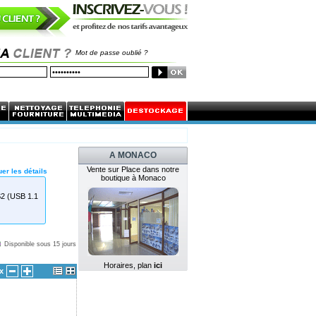
Mot de passe oublié ?
A MONACO
Vente sur Place dans notre
er les détails
boutique à Monaco
S2 (USB 1.1
Disponible sous 15 jours
Horaires, plan
ici
x