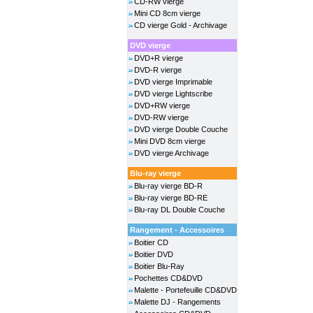
CD-RW vierge
Mini CD 8cm vierge
CD vierge Gold - Archivage
DVD vierge
DVD+R vierge
DVD-R vierge
DVD vierge Imprimable
DVD vierge Lightscribe
DVD+RW vierge
DVD-RW vierge
DVD vierge Double Couche
Mini DVD 8cm vierge
DVD vierge Archivage
Blu-ray vierge
Blu-ray vierge BD-R
Blu-ray vierge BD-RE
Blu-ray DL Double Couche
Rangement - Accessoires
Boitier CD
Boitier DVD
Boitier Blu-Ray
Pochettes CD&DVD
Malette - Portefeuille CD&DVD
Malette DJ - Rangements