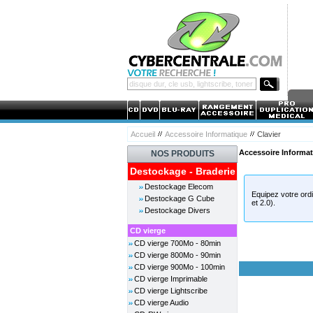
Accueil
Accessoire Informatique
Clavier
Accessoire Informat
NOS PRODUITS
Destockage - Braderie
Destockage Elecom
Equipez votre ord
Destockage G Cube
et 2.0).
Destockage Divers
CD vierge
CD vierge 700Mo - 80min
CD vierge 800Mo - 90min
CD vierge 900Mo - 100min
CD vierge Imprimable
CD vierge Lightscribe
CD vierge Audio