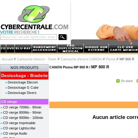
Accueil
Cartouche d'encre - Toner
Cartouche d'encre CANON
Pixma
MP 800 R
MP 800 R
CANON Pixma MP 800 R /
NOS PRODUITS
Destockage - Braderie
En stock
Destockage Elecom
Destockage G Cube
Destockage Divers
CD vierge
CD vierge 700Mo - 80min
CD vierge 800Mo - 90min
Aucun article corr
CD vierge 900Mo - 100min
CD vierge Imprimable
CD vierge Lightscribe
CD vierge Audio