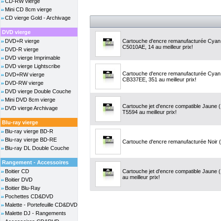
CD-RW vierge
Mini CD 8cm vierge
CD vierge Gold - Archivage
DVD vierge
DVD+R vierge
Cartouche d'encre remanufacturée Cyan,
C5010AE, 14 au meilleur prix!
DVD-R vierge
DVD vierge Imprimable
DVD vierge Lightscribe
Cartouche d'encre remanufacturée Cyan,
DVD+RW vierge
CB337EE, 351 au meilleur prix!
DVD-RW vierge
DVD vierge Double Couche
Mini DVD 8cm vierge
Cartouche jet d'encre compatible Jaune
DVD vierge Archivage
T5594 au meilleur prix!
Blu-ray vierge
Blu-ray vierge BD-R
Blu-ray vierge BD-RE
Cartouche d'encre remanufacturée Noir (2
Blu-ray DL Double Couche
Rangement - Accessoires
Boitier CD
Cartouche jet d'encre compatible Jaune
au meilleur prix!
Boitier DVD
Boitier Blu-Ray
Pochettes CD&DVD
Malette - Portefeuille CD&DVD
Malette DJ - Rangements