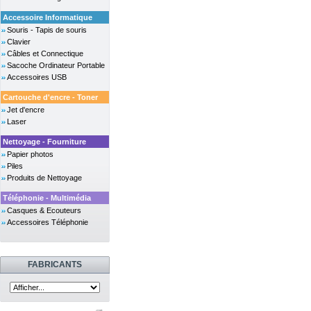
Accessoire Informatique
Souris - Tapis de souris
Clavier
Câbles et Connectique
Sacoche Ordinateur Portable
Accessoires USB
Cartouche d'encre - Toner
Jet d'encre
Laser
Nettoyage - Fourniture
Papier photos
Piles
Produits de Nettoyage
Téléphonie - Multimédia
Casques & Ecouteurs
Accessoires Téléphonie
FABRICANTS