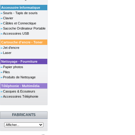
Accessoire Informatique
Souris - Tapis de souris
Clavier
Câbles et Connectique
Sacoche Ordinateur Portable
Accessoires USB
Cartouche d'encre - Toner
Jet d'encre
Laser
Nettoyage - Fourniture
Papier photos
Piles
Produits de Nettoyage
Téléphonie - Multimédia
Casques & Ecouteurs
Accessoires Téléphonie
FABRICANTS