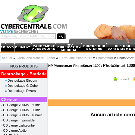
Accueil
Cartouche d'encre - Toner
Cartouche d'encre HP
Photosmart
PhotoSmart
PhotoSmart 1300
HP Photosmart PhotoSmart 1300 /
NOS PRODUITS
Destockage - Braderie
En stock
Destockage Elecom
Destockage G Cube
Destockage Divers
CD vierge
CD vierge 700Mo - 80min
CD vierge 800Mo - 90min
Aucun article corr
CD vierge 900Mo - 100min
CD vierge Imprimable
CD vierge Lightscribe
CD vierge Audio