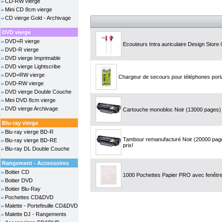
CD-RW vierge
Mini CD 8cm vierge
CD vierge Gold - Archivage
DVD vierge
DVD+R vierge
Ecouteurs Intra auriculaire Design Store
DVD-R vierge
DVD vierge Imprimable
DVD vierge Lightscribe
DVD+RW vierge
Chargeur de secours pour téléphones por
DVD-RW vierge
DVD vierge Double Couche
Mini DVD 8cm vierge
DVD vierge Archivage
Cartouche monobloc Noir (13000 pages) 
Blu-ray vierge
Blu-ray vierge BD-R
Tambour remanufacturé Noir (20000 page
Blu-ray vierge BD-RE
prix!
Blu-ray DL Double Couche
Rangement - Accessoires
Boitier CD
1000 Pochettes Papier PRO avec fenêtre 
Boitier DVD
Boitier Blu-Ray
Pochettes CD&DVD
Malette - Portefeuille CD&DVD
Malette DJ - Rangements