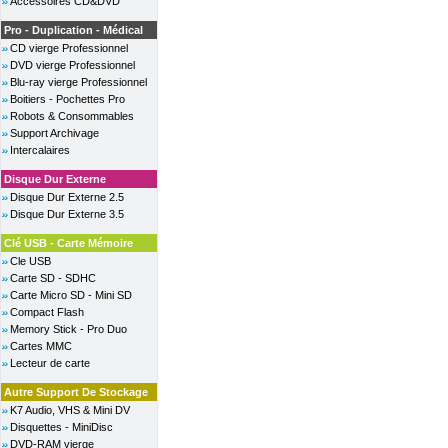
Accessoires CD&DVD
Pro - Duplication - Médical
CD vierge Professionnel
DVD vierge Professionnel
Blu-ray vierge Professionnel
Boitiers - Pochettes Pro
Robots & Consommables
Support Archivage
Intercalaires
Disque Dur Externe
Disque Dur Externe 2.5
Disque Dur Externe 3.5
Clé USB - Carte Mémoire
Cle USB
Carte SD - SDHC
Carte Micro SD - Mini SD
Compact Flash
Memory Stick - Pro Duo
Cartes MMC
Lecteur de carte
Autre Support De Stockage
K7 Audio, VHS & Mini DV
Disquettes - MiniDisc
DVD-RAM vierge