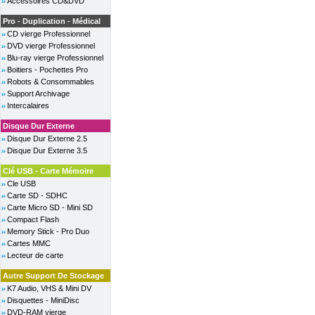
Accessoires CD&DVD
Pro - Duplication - Médical
CD vierge Professionnel
DVD vierge Professionnel
Blu-ray vierge Professionnel
Boitiers - Pochettes Pro
Robots & Consommables
Support Archivage
Intercalaires
Disque Dur Externe
Disque Dur Externe 2.5
Disque Dur Externe 3.5
Clé USB - Carte Mémoire
Cle USB
Carte SD - SDHC
Carte Micro SD - Mini SD
Compact Flash
Memory Stick - Pro Duo
Cartes MMC
Lecteur de carte
Autre Support De Stockage
K7 Audio, VHS & Mini DV
Disquettes - MiniDisc
DVD-RAM vierge