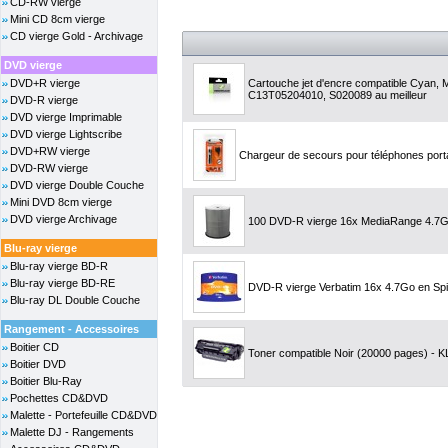
CD-RW vierge
Mini CD 8cm vierge
CD vierge Gold - Archivage
DVD vierge
DVD+R vierge
Cartouche jet d'encre compatible Cyan, 
C13T05204010, S020089 au meilleur
DVD-R vierge
DVD vierge Imprimable
DVD vierge Lightscribe
DVD+RW vierge
Chargeur de secours pour téléphones po
DVD-RW vierge
DVD vierge Double Couche
Mini DVD 8cm vierge
DVD vierge Archivage
100 DVD-R vierge 16x MediaRange 4.7G
Blu-ray vierge
Blu-ray vierge BD-R
Blu-ray vierge BD-RE
DVD-R vierge Verbatim 16x 4.7Go en Spi
Blu-ray DL Double Couche
Rangement - Accessoires
Boitier CD
Toner compatible Noir (20000 pages) - KL
Boitier DVD
Boitier Blu-Ray
Pochettes CD&DVD
Malette - Portefeuille CD&DVD
Malette DJ - Rangements