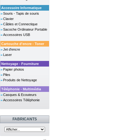
Accessoire Informatique
Souris - Tapis de souris
Clavier
Câbles et Connectique
Sacoche Ordinateur Portable
Accessoires USB
Cartouche d'encre - Toner
Jet d'encre
Laser
Nettoyage - Fourniture
Papier photos
Piles
Produits de Nettoyage
Téléphonie - Multimédia
Casques & Ecouteurs
Accessoires Téléphonie
FABRICANTS