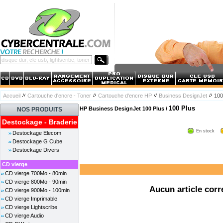
Accueil
Cartouche d'encre - Toner
Cartouche d'encre HP
Business DesignJet
100
100 Plus
HP Business DesignJet 100 Plus /
NOS PRODUITS
Destockage - Braderie
En stock
Destockage Elecom
Destockage G Cube
Destockage Divers
CD vierge
CD vierge 700Mo - 80min
CD vierge 800Mo - 90min
Aucun article corr
CD vierge 900Mo - 100min
CD vierge Imprimable
CD vierge Lightscribe
CD vierge Audio