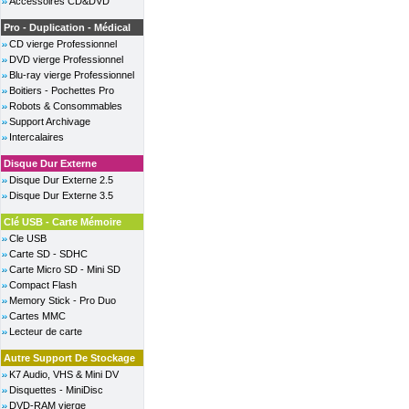
Accessoires CD&DVD
Pro - Duplication - Médical
CD vierge Professionnel
DVD vierge Professionnel
Blu-ray vierge Professionnel
Boitiers - Pochettes Pro
Robots & Consommables
Support Archivage
Intercalaires
Disque Dur Externe
Disque Dur Externe 2.5
Disque Dur Externe 3.5
Clé USB - Carte Mémoire
Cle USB
Carte SD - SDHC
Carte Micro SD - Mini SD
Compact Flash
Memory Stick - Pro Duo
Cartes MMC
Lecteur de carte
Autre Support De Stockage
K7 Audio, VHS & Mini DV
Disquettes - MiniDisc
DVD-RAM vierge