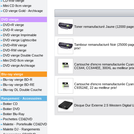
CD-RW vierge
Mini CD 8cm vierge
CD vierge Gold - Archivage
DVD vierge
DVD+R vierge
Toner remanufacturé Jaune (12000 pages)
DVD-R vierge
DVD vierge Imprimable
DVD vierge Lightscribe
Tambour remanufacturé Noir (25000 page
DVD+RW vierge
prix!
DVD-RW vierge
DVD vierge Double Couche
Mini DVD 8cm vierge
Cartouche d'encre remanufacturée Cyan,
DVD vierge Archivage
CC644, CC644EE, 300XL au meilleur prix
Blu-ray vierge
Blu-ray vierge BD-R
Cartouche d'encre remanufacturée Cyan,
Blu-ray vierge BD-RE
C9352AE, 22 au meilleur prix!
Blu-ray DL Double Couche
Rangement - Accessoires
Boitier CD
Disque Dur Externe 2.5 Western Digital 
Boitier DVD
Boitier Blu-Ray
Pochettes CD&DVD
Malette - Portefeuille CD&DVD
Malette DJ - Rangements