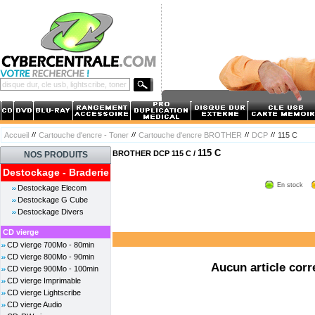
Accueil
Cartouche d'encre - Toner
Cartouche d'encre BROTHER
DCP
115 C
115 C
BROTHER DCP 115 C /
NOS PRODUITS
Destockage - Braderie
En stock
Destockage Elecom
Destockage G Cube
Destockage Divers
CD vierge
CD vierge 700Mo - 80min
CD vierge 800Mo - 90min
Aucun article corr
CD vierge 900Mo - 100min
CD vierge Imprimable
CD vierge Lightscribe
CD vierge Audio