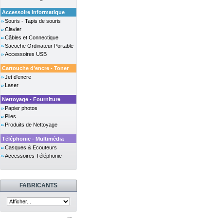
Accessoire Informatique
Souris - Tapis de souris
Clavier
Câbles et Connectique
Sacoche Ordinateur Portable
Accessoires USB
Cartouche d'encre - Toner
Jet d'encre
Laser
Nettoyage - Fourniture
Papier photos
Piles
Produits de Nettoyage
Téléphonie - Multimédia
Casques & Ecouteurs
Accessoires Téléphonie
FABRICANTS