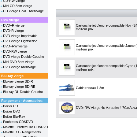
CD-RW vierge
Mini CD 8cm vierge
CD vierge Gold - Archivage
DVD vierge
DVD+R vierge
Cartouche jet d'encre compatible Noir (
meilleur prix!
DVD-R vierge
DVD vierge Imprimable
DVD vierge Lightscribe
Cartouche jet d'encre compatible Jaune (
DVD+RW vierge
meilleur prix!
DVD-RW vierge
DVD vierge Double Couche
Mini DVD 8cm vierge
Cartouche jet d'encre compatible Cyan (
DVD vierge Archivage
meilleur prix!
Blu-ray vierge
Blu-ray vierge BD-R
Blu-ray vierge BD-RE
Cable reseau 1,8m
Blu-ray DL Double Couche
Rangement - Accessoires
Boitier CD
DVD+RW vierge 4x Verbatim 4.7Go Adva
Boitier DVD
Boitier Blu-Ray
Pochettes CD&DVD
Malette - Portefeuille CD&DVD
Malette DJ - Rangements