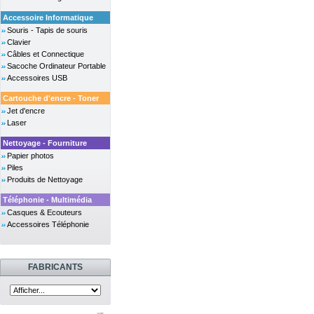
Accessoire Informatique
Souris - Tapis de souris
Clavier
Câbles et Connectique
Sacoche Ordinateur Portable
Accessoires USB
Cartouche d'encre - Toner
Jet d'encre
Laser
Nettoyage - Fourniture
Papier photos
Piles
Produits de Nettoyage
Téléphonie - Multimédia
Casques & Ecouteurs
Accessoires Téléphonie
FABRICANTS