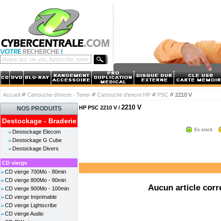
Accueil
Cartouche d'encre - Toner
Cartouche d'encre HP
PSC
2210 V
2210 V
HP PSC 2210 V /
NOS PRODUITS
Destockage - Braderie
En stock
Destockage Elecom
Destockage G Cube
Destockage Divers
CD vierge
CD vierge 700Mo - 80min
CD vierge 800Mo - 90min
Aucun article corr
CD vierge 900Mo - 100min
CD vierge Imprimable
CD vierge Lightscribe
CD vierge Audio