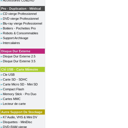
Accessoires CD&DVD
Pro - Duplication - Médical
CD vierge Professionnel
DVD vierge Professionnel
Blu-ray vierge Professionnel
Boitiers - Pochettes Pro
Robots & Consommables
Support Archivage
Intercalaires
Disque Dur Externe
Disque Dur Externe 2.5
Disque Dur Externe 3.5
Clé USB - Carte Mémoire
Cle USB
Carte SD - SDHC
Carte Micro SD - Mini SD
Compact Flash
Memory Stick - Pro Duo
Cartes MMC
Lecteur de carte
Autre Support De Stockage
K7 Audio, VHS & Mini DV
Disquettes - MiniDisc
DVD-RAM vierge