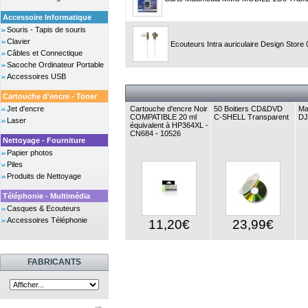
Accessoire Informatique
Souris - Tapis de souris
Clavier
Ecouteurs Intra auriculaire Design Store
Câbles et Connectique
Sacoche Ordinateur Portable
Accessoires USB
Cartouche d'encre - Toner
Jet d'encre
Cartouche d'encre Noir
50 Boitiers CD&DVD
Ma
COMPATIBLE 20 ml
C-SHELL Transparent
DJ
Laser
équivalent à HP364XL -
CN684 - 10526
Nettoyage - Fourniture
Papier photos
Piles
Produits de Nettoyage
Téléphonie - Multimédia
Casques & Ecouteurs
Accessoires Téléphonie
11,20€
23,99€
FABRICANTS