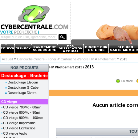
Accueil
Cartouche d'encre - Toner
Cartouche d'encre HP
Photosmart
2613
2613
HP Photosmart 2613 /
NOS PRODUITS
Destockage - Braderie
En stock
Destockage Elecom
Destockage G Cube
Destockage Divers
CD vierge
Aucun article corr
CD vierge 700Mo - 80min
CD vierge 800Mo - 90min
CD vierge 900Mo - 100min
CD vierge Imprimable
CD vierge Lightscribe
TOU
CD vierge Audio