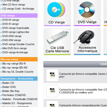
CD-RW vierge
Mini CD 8cm vierge
CD vierge Gold - Archivage
DVD vierge
DVD+R vierge
DVD-R vierge
DVD vierge Imprimable
DVD vierge Lightscribe
DVD+RW vierge
DVD-RW vierge
DVD vierge Double Couche
Mini DVD 8cm vierge
DVD vierge Archivage
Blu-ray vierge
Blu-ray vierge BD-R
CAR
Blu-ray vierge BD-RE
Blu-ray DL Double Couche
Cartouche jet d'encre compatible Jaune 
prix!
Rangement - Accessoires
Boitier CD
Boitier DVD
Cartouche jet d'encre compatible Noir (
Boitier Blu-Ray
C13S020108 au meilleur prix!
Pochettes CD&DVD
Malette - Portefeuille CD&DVD
Malette DJ - Rangements
Cartouche d'encre remanufacturée Cyan 