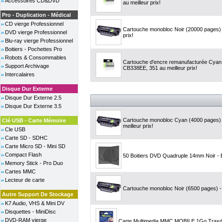
Accessoires CD&DVD
au meilleur prix!
Pro - Duplication - Médical
CD vierge Professionnel
Cartouche monobloc Noir (20000 pages) 
DVD vierge Professionnel
prix!
Blu-ray vierge Professionnel
Boitiers - Pochettes Pro
Robots & Consommables
Cartouche d'encre remanufacturée Cyan,
Support Archivage
CB338EE, 351 au meilleur prix!
Intercalaires
Disque Dur Externe
Disque Dur Externe 2.5
Disque Dur Externe 3.5
Cartouche monobloc Cyan (4000 pages) 
Clé USB - Carte Mémoire
meilleur prix!
Cle USB
Carte SD - SDHC
Carte Micro SD - Mini SD
Compact Flash
50 Boitiers DVD Quadruple 14mm Noir 
Memory Stick - Pro Duo
Cartes MMC
Lecteur de carte
Cartouche monobloc Noir (6500 pages) - 
Autre Support De Stockage
K7 Audio, VHS & Mini DV
Disquettes - MiniDisc
DVD-RAM vierge
Carte Multimedia MMC MOBILE 1Go Traxd