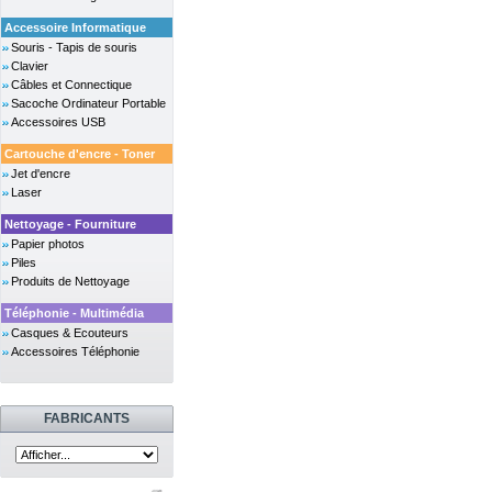
Accessoire Informatique
Souris - Tapis de souris
Clavier
Câbles et Connectique
Sacoche Ordinateur Portable
Accessoires USB
Cartouche d'encre - Toner
Jet d'encre
Laser
Nettoyage - Fourniture
Papier photos
Piles
Produits de Nettoyage
Téléphonie - Multimédia
Casques & Ecouteurs
Accessoires Téléphonie
FABRICANTS