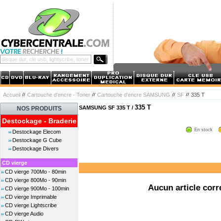
Accueil
Cartouche d'encre - Toner
Cartouche d'encre SAMSUNG
SF
335 T
335 T
SAMSUNG SF 335 T /
NOS PRODUITS
Destockage - Braderie
En stock
Destockage Elecom
Destockage G Cube
Destockage Divers
CD vierge
CD vierge 700Mo - 80min
CD vierge 800Mo - 90min
Aucun article corr
CD vierge 900Mo - 100min
CD vierge Imprimable
CD vierge Lightscribe
CD vierge Audio