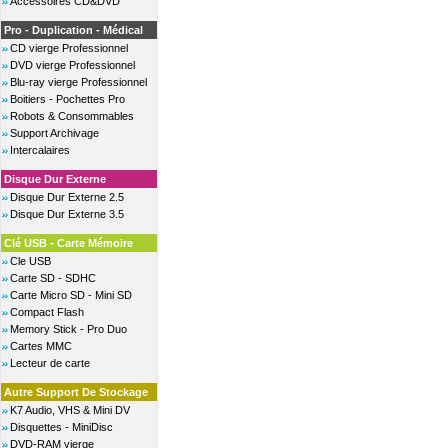
Accessoires CD&DVD
Pro - Duplication - Médical
CD vierge Professionnel
DVD vierge Professionnel
Blu-ray vierge Professionnel
Boitiers - Pochettes Pro
Robots & Consommables
Support Archivage
Intercalaires
Disque Dur Externe
Disque Dur Externe 2.5
Disque Dur Externe 3.5
Clé USB - Carte Mémoire
Cle USB
Carte SD - SDHC
Carte Micro SD - Mini SD
Compact Flash
Memory Stick - Pro Duo
Cartes MMC
Lecteur de carte
Autre Support De Stockage
K7 Audio, VHS & Mini DV
Disquettes - MiniDisc
DVD-RAM vierge