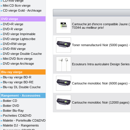
CD-RW vierge
Mini CD 8cm vierge
CD vierge Gold - Archivage
DVD vierge
DVD+R vierge
Cartouche jet d'encre compatible Jaune
T0344 au meilleur prix!
DVD-R vierge
DVD vierge Imprimable
DVD vierge Lightscribe
DVD+RW vierge
Toner remanufacturé Noir (5000 pages) -
DVD-RW vierge
DVD vierge Double Couche
Mini DVD 8cm vierge
DVD vierge Archivage
Ecouteurs Intra auriculaire Design Seri
Blu-ray vierge
Blu-ray vierge BD-R
Blu-ray vierge BD-RE
Cartouche monobloc Noir (6000 pages) - 
Blu-ray DL Double Couche
Rangement - Accessoires
Boitier CD
Cartouche monobloc Noir (12000 pages) -
Boitier DVD
Boitier Blu-Ray
Pochettes CD&DVD
Malette - Portefeuille CD&DVD
Malette DJ - Rangements