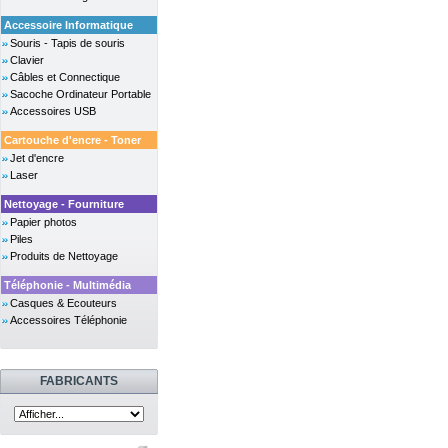
Accessoire Informatique
Souris - Tapis de souris
Clavier
Câbles et Connectique
Sacoche Ordinateur Portable
Accessoires USB
Cartouche d'encre - Toner
Jet d'encre
Laser
Nettoyage - Fourniture
Papier photos
Piles
Produits de Nettoyage
Téléphonie - Multimédia
Casques & Ecouteurs
Accessoires Téléphonie
FABRICANTS