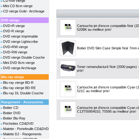
CD-RW vierge
Mini CD 8cm vierge
CD vierge Gold - Archivage
DVD vierge
DVD+R vierge
Cartouche jet d'encre compatible Noir (
520BK au meilleur prix!
DVD-R vierge
DVD vierge Imprimable
DVD vierge Lightscribe
DVD+RW vierge
Boitier DVD Slim Case Simple Noir 7mm 
DVD-RW vierge
DVD vierge Double Couche
Mini DVD 8cm vierge
Toner remanufacturé Noir (2000 pages) 
DVD vierge Archivage
prix!
Blu-ray vierge
Blu-ray vierge BD-R
Cartouche jet d'encre compatible Cyan (
Blu-ray vierge BD-RE
521C au meilleur prix!
Blu-ray DL Double Couche
Rangement - Accessoires
Boitier CD
Cartouche jet d'encre compatible Cyan c
C13T55954010, T5595 au meilleur prix!
Boitier DVD
Boitier Blu-Ray
Pochettes CD&DVD
Malette - Portefeuille CD&DVD
Malette DJ - Rangements