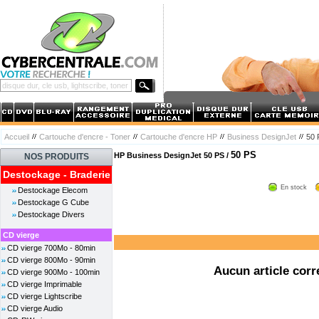
Accueil
Cartouche d'encre - Toner
Cartouche d'encre HP
Business DesignJet
50 
50 PS
HP Business DesignJet 50 PS /
NOS PRODUITS
Destockage - Braderie
En stock
Destockage Elecom
Destockage G Cube
Destockage Divers
CD vierge
CD vierge 700Mo - 80min
CD vierge 800Mo - 90min
Aucun article corr
CD vierge 900Mo - 100min
CD vierge Imprimable
CD vierge Lightscribe
CD vierge Audio