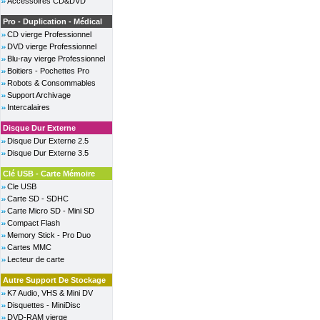
Accessoires CD&DVD
Pro - Duplication - Médical
CD vierge Professionnel
DVD vierge Professionnel
Blu-ray vierge Professionnel
Boitiers - Pochettes Pro
Robots & Consommables
Support Archivage
Intercalaires
Disque Dur Externe
Disque Dur Externe 2.5
Disque Dur Externe 3.5
Clé USB - Carte Mémoire
Cle USB
Carte SD - SDHC
Carte Micro SD - Mini SD
Compact Flash
Memory Stick - Pro Duo
Cartes MMC
Lecteur de carte
Autre Support De Stockage
K7 Audio, VHS & Mini DV
Disquettes - MiniDisc
DVD-RAM vierge