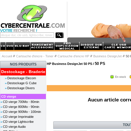
Accueil
Cartouche d'encre - Toner
Cartouche d'encre HP
Business DesignJet
50 
50 PS
HP Business DesignJet 50 PS /
NOS PRODUITS
Destockage - Braderie
En stock
Destockage Elecom
Destockage G Cube
Destockage Divers
CD vierge
Aucun article corr
CD vierge 700Mo - 80min
CD vierge 800Mo - 90min
CD vierge 900Mo - 100min
CD vierge Imprimable
CD vierge Lightscribe
TOU
CD vierge Audio