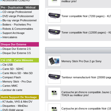
Accessoires CD&DVD
meilleur prix!
Pro - Duplication - Médical
CD vierge Professionnel
DVD vierge Professionnel
Toner compatible Noir (7200 pages) - KLT
Blu-ray vierge Professionnel
Boitiers - Pochettes Pro
Robots & Consommables
Toner compatible Noir (12000 pages) - KL
Support Archivage
Intercalaires
Disque Dur Externe
Disque Dur Externe 2.5
Disque Dur Externe 3.5
Clé USB - Carte Mémoire
Memory Stick Pro Duo 2 go Sony
Cle USB
Carte SD - SDHC
Carte Micro SD - Mini SD
Compact Flash
Tambour remanufacturé Noir (20000 pages
Memory Stick - Pro Duo
Cartes MMC
Lecteur de carte
Cartouche jet d'encre compatible Jaune 
T0424 au meilleur prix!
Autre Support De Stockage
K7 Audio, VHS & Mini DV
Disquettes - MiniDisc
Cartouche jet d'encre compatible Noir (
DVD-RAM vierge