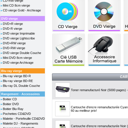
CD-RW vierge
Mini CD 8cm vierge
CD vierge Gold - Archivage
DVD vierge
DVD+R vierge
DVD-R vierge
DVD vierge Imprimable
DVD vierge Lightscribe
DVD+RW vierge
DVD-RW vierge
DVD vierge Double Couche
Mini DVD 8cm vierge
DVD vierge Archivage
Blu-ray vierge
Blu-ray vierge BD-R
CAR
Blu-ray vierge BD-RE
Blu-ray DL Double Couche
Toner remanufacturé Noir (5000 pages) -
Rangement - Accessoires
Boitier CD
Boitier DVD
Cartouche d'encre remanufacturée Cyan,
Boitier Blu-Ray
60 au meilleur prix!
Pochettes CD&DVD
Malette - Portefeuille CD&DVD
Malette DJ - Rangements
Cartouche d'encre remanufacturée Noir 