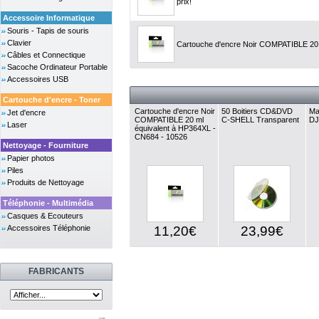
prix!
Accessoire Informatique
Souris - Tapis de souris
Clavier
Cartouche d'encre Noir COMPATIBLE 20 
Câbles et Connectique
Sacoche Ordinateur Portable
Accessoires USB
Cartouche d'encre - Toner
Cartouche d'encre Noir
50 Boitiers CD&DVD
Ma
Jet d'encre
COMPATIBLE 20 ml
C-SHELL Transparent
DJ
Laser
équivalent à HP364XL -
CN684 - 10526
Nettoyage - Fourniture
Papier photos
Piles
Produits de Nettoyage
Téléphonie - Multimédia
Casques & Ecouteurs
Accessoires Téléphonie
11,20€
23,99€
FABRICANTS