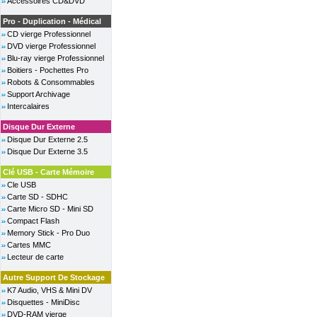
Accessoires CD&DVD
Pro - Duplication - Médical
CD vierge Professionnel
DVD vierge Professionnel
Blu-ray vierge Professionnel
Boitiers - Pochettes Pro
Robots & Consommables
Support Archivage
Intercalaires
Disque Dur Externe
Disque Dur Externe 2.5
Disque Dur Externe 3.5
Clé USB - Carte Mémoire
Cle USB
Carte SD - SDHC
Carte Micro SD - Mini SD
Compact Flash
Memory Stick - Pro Duo
Cartes MMC
Lecteur de carte
Autre Support De Stockage
K7 Audio, VHS & Mini DV
Disquettes - MiniDisc
DVD-RAM vierge