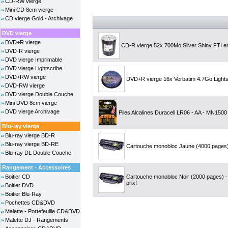
CD-RW vierge
Mini CD 8cm vierge
CD vierge Gold - Archivage
DVD vierge
DVD+R vierge
CD-R vierge 52x 700Mo Silver Shiny FTI e
DVD-R vierge
DVD vierge Imprimable
DVD vierge Lightscribe
DVD+RW vierge
DVD+R vierge 16x Verbatim 4.7Go Lights
DVD-RW vierge
DVD vierge Double Couche
Mini DVD 8cm vierge
DVD vierge Archivage
Piles Alcalines Duracell LR06 - AA - MN1500 
Blu-ray vierge
Blu-ray vierge BD-R
Blu-ray vierge BD-RE
Cartouche monobloc Jaune (4000 pages) 
Blu-ray DL Double Couche
Rangement - Accessoires
Boitier CD
Cartouche monobloc Noir (2000 pages) -
prix!
Boitier DVD
Boitier Blu-Ray
Pochettes CD&DVD
Malette - Portefeuille CD&DVD
Malette DJ - Rangements