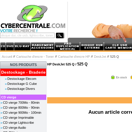
Accueil
Cartouche d'encre - Toner
Cartouche d'encre HP
DeskJet
525 Q
525 Q
HP DeskJet 525 Q /
NOS PRODUITS
Destockage - Braderie
En stock
Destockage Elecom
Destockage G Cube
Destockage Divers
CD vierge
CD vierge 700Mo - 80min
CD vierge 800Mo - 90min
Aucun article corr
CD vierge 900Mo - 100min
CD vierge Imprimable
CD vierge Lightscribe
CD vierge Audio