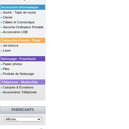
Accessoire Informatique
Souris - Tapis de souris
Clavier
Câbles et Connectique
Sacoche Ordinateur Portable
Accessoires USB
Cartouche d'encre - Toner
Jet d'encre
Laser
Nettoyage - Fourniture
Papier photos
Piles
Produits de Nettoyage
Téléphonie - Multimédia
Casques & Ecouteurs
Accessoires Téléphonie
FABRICANTS