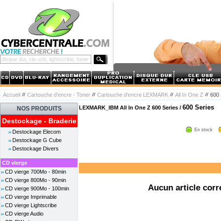
Accueil
Cartouche d'encre - Toner
Cartouche d'encre LEXMARK
All In One Z
600 
600 Series
LEXMARK_IBM All In One Z 600 Series /
NOS PRODUITS
Destockage - Braderie
En stock
Destockage Elecom
Destockage G Cube
Destockage Divers
CD vierge
CD vierge 700Mo - 80min
CD vierge 800Mo - 90min
Aucun article corr
CD vierge 900Mo - 100min
CD vierge Imprimable
CD vierge Lightscribe
CD vierge Audio