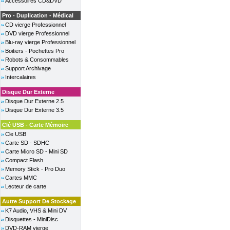
Accessoires CD&DVD
Pro - Duplication - Médical
CD vierge Professionnel
DVD vierge Professionnel
Blu-ray vierge Professionnel
Boitiers - Pochettes Pro
Robots & Consommables
Support Archivage
Intercalaires
Disque Dur Externe
Disque Dur Externe 2.5
Disque Dur Externe 3.5
Clé USB - Carte Mémoire
Cle USB
Carte SD - SDHC
Carte Micro SD - Mini SD
Compact Flash
Memory Stick - Pro Duo
Cartes MMC
Lecteur de carte
Autre Support De Stockage
K7 Audio, VHS & Mini DV
Disquettes - MiniDisc
DVD-RAM vierge