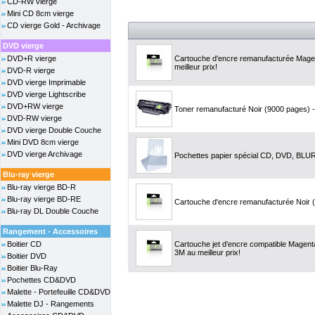
CD-RW vierge
Mini CD 8cm vierge
CD vierge Gold - Archivage
DVD vierge
DVD+R vierge
Cartouche d'encre remanufacturée Mage
meilleur prix!
DVD-R vierge
DVD vierge Imprimable
DVD vierge Lightscribe
DVD+RW vierge
Toner remanufacturé Noir (9000 pages) -
DVD-RW vierge
DVD vierge Double Couche
Mini DVD 8cm vierge
DVD vierge Archivage
Pochettes papier spécial CD, DVD, BLU
Blu-ray vierge
Blu-ray vierge BD-R
Blu-ray vierge BD-RE
Cartouche d'encre remanufacturée Noir (3
Blu-ray DL Double Couche
Rangement - Accessoires
Boitier CD
Cartouche jet d'encre compatible Magen
3M au meilleur prix!
Boitier DVD
Boitier Blu-Ray
Pochettes CD&DVD
Malette - Portefeuille CD&DVD
Malette DJ - Rangements