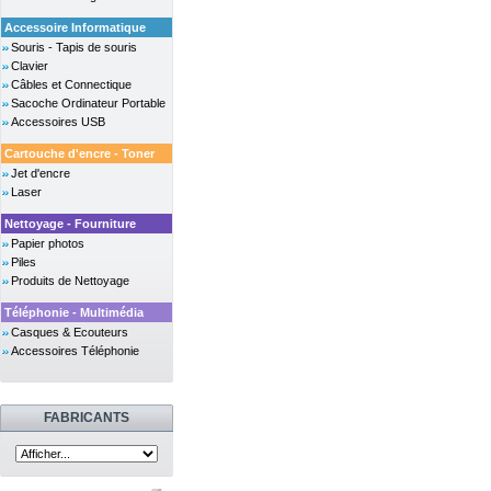
Accessoire Informatique
Souris - Tapis de souris
Clavier
Câbles et Connectique
Sacoche Ordinateur Portable
Accessoires USB
Cartouche d'encre - Toner
Jet d'encre
Laser
Nettoyage - Fourniture
Papier photos
Piles
Produits de Nettoyage
Téléphonie - Multimédia
Casques & Ecouteurs
Accessoires Téléphonie
FABRICANTS