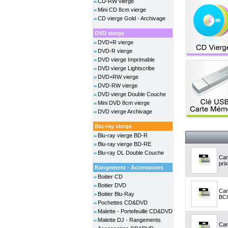
CD-RW vierge
Mini CD 8cm vierge
CD vierge Gold - Archivage
DVD vierge
DVD+R vierge
DVD-R vierge
DVD vierge Imprimable
DVD vierge Lightscribe
DVD+RW vierge
DVD-RW vierge
DVD vierge Double Couche
Mini DVD 8cm vierge
DVD vierge Archivage
Blu-ray vierge
Blu-ray vierge BD-R
Blu-ray vierge BD-RE
Blu-ray DL Double Couche
Car
prix
Rangement - Accessoires
Boitier CD
Boitier DVD
Car
Boitier Blu-Ray
BCI
Pochettes CD&DVD
Malette - Portefeuille CD&DVD
Malette DJ - Rangements
Car