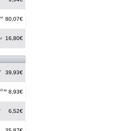
eur
80,07€
16,80€
x!
r
39,93€
63 au
8,93€
-
6,52€
35,87€