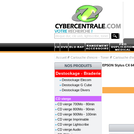
Accueil
Cartouche d'encre - Toner
Cartouche d'
EPSON Stylus CX 64
NOS PRODUITS
Destockage - Braderie
Destockage Elecom
Destockage G Cube
Destockage Divers
CD vierge
CD vierge 700Mo - 80min
CD vierge 800Mo - 90min
CD vierge 900Mo - 100min
CD vierge Imprimable
CD vierge Lightscribe
CD vierge Audio