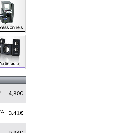
r
4,80€
PC,
3,41€
9,94€