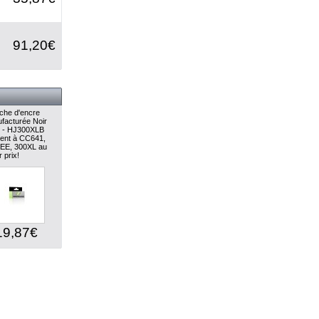
91,20€
che d'encre
facturée Noir
) - HJ300XLB
lent à CC641,
EE, 300XL au
r prix!
19,87€