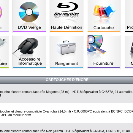
CARTOUCHES D'ENCRE
touche d'encre remanufacturée Magenta (28 ml) - HJ11M équivalent à C4837A, 11 au meilleu
!
touche jet d'encre compatible Cyan clair (14,5 ml) - CJU6000PC équivalent à BCI3PC, BCI6
-3PC au meilleur prix!
touche d'encre remanufacturée Noir (30 ml) - HJ15 équivalent à C6615A, C6615DE, 15 au