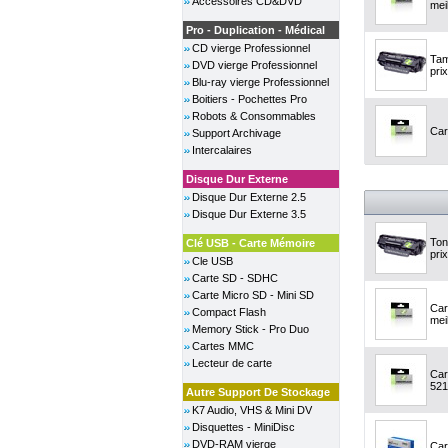
Accessoires CD&DVD
meil
Pro - Duplication - Médical
CD vierge Professionnel
Tam
DVD vierge Professionnel
prix
Blu-ray vierge Professionnel
Boitiers - Pochettes Pro
Robots & Consommables
Car
Support Archivage
Intercalaires
Disque Dur Externe
Disque Dur Externe 2.5
Disque Dur Externe 3.5
Ton
Clé USB - Carte Mémoire
prix
Cle USB
Carte SD - SDHC
Carte Micro SD - Mini SD
Car
Compact Flash
meil
Memory Stick - Pro Duo
Cartes MMC
Lecteur de carte
Car
521
Autre Support De Stockage
K7 Audio, VHS & Mini DV
Disquettes - MiniDisc
DVD-RAM vierge
Car