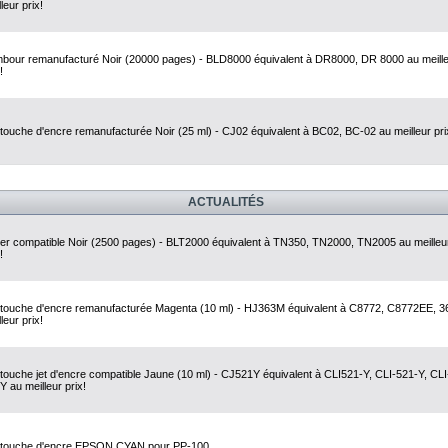
leur prix!
bour remanufacturé Noir (20000 pages) - BLD8000 équivalent à DR8000, DR 8000 au meill
!
touche d'encre remanufacturée Noir (25 ml) - CJ02 équivalent à BC02, BC-02 au meilleur pri
ACTUALITÉS
er compatible Noir (2500 pages) - BLT2000 équivalent à TN350, TN2000, TN2005 au meilleu
!
touche d'encre remanufacturée Magenta (10 ml) - HJ363M équivalent à C8772, C8772EE, 3
leur prix!
touche jet d'encre compatible Jaune (10 ml) - CJ521Y équivalent à CLI521-Y, CLI-521-Y, CLI
Y au meilleur prix!
touche d'encre EPSON CYAN pour PP-100