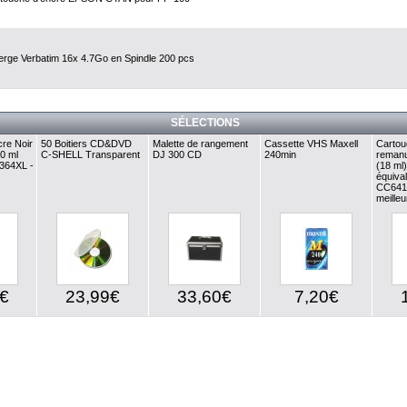
rge Verbatim 16x 4.7Go en Spindle 200 pcs
SÉLECTIONS
re Noir
50 Boitiers CD&DVD
Malette de rangement
Cassette VHS Maxell
Cartou
0 ml
C-SHELL Transparent
DJ 300 CD
240min
remanu
P364XL -
(18 ml
équiva
CC641
meilleu
€
23,99€
33,60€
7,20€