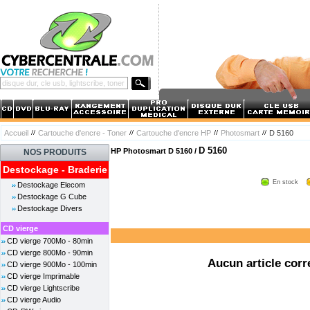
Accueil
Cartouche d'encre - Toner
Cartouche d'encre HP
Photosmart
D 5160
D 5160
HP Photosmart D 5160 /
NOS PRODUITS
Destockage - Braderie
En stock
Destockage Elecom
Destockage G Cube
Destockage Divers
CD vierge
CD vierge 700Mo - 80min
CD vierge 800Mo - 90min
Aucun article corr
CD vierge 900Mo - 100min
CD vierge Imprimable
CD vierge Lightscribe
CD vierge Audio