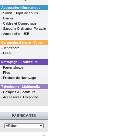
Accessoire Informatique
Souris - Tapis de souris
Clavier
Câbles et Connectique
Sacoche Ordinateur Portable
Accessoires USB
Cartouche d'encre - Toner
Jet d'encre
Laser
Nettoyage - Fourniture
Papier photos
Piles
Produits de Nettoyage
Téléphonie - Multimédia
Casques & Ecouteurs
Accessoires Téléphonie
FABRICANTS