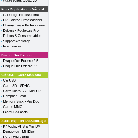
Accessoires CD&DVD
Pro - Duplication - Médical
CD vierge Professionnel
DVD vierge Professionnel
Blu-ray vierge Professionnel
Boitiers - Pochettes Pro
Robots & Consommables
Support Archivage
Intercalaires
Disque Dur Externe
Disque Dur Externe 2.5
Disque Dur Externe 3.5
Clé USB - Carte Mémoire
Cle USB
Carte SD - SDHC
Carte Micro SD - Mini SD
Compact Flash
Memory Stick - Pro Duo
Cartes MMC
Lecteur de carte
Autre Support De Stockage
K7 Audio, VHS & Mini DV
Disquettes - MiniDisc
DVD-RAM vierge