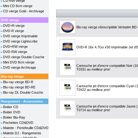
CD-RW vierge
Mini CD 8cm vierge
CD vierge Gold - Archivage
DVD vierge
DVD+R vierge
Blu-ray vierge réinscriptible Verbatim 
DVD-R vierge
DVD vierge Imprimable
DVD vierge Lightscribe
DVD+RW vierge
DVD-R 16x 4.7Go x50 Imprimable Jet d'E
DVD-RW vierge
DVD vierge Double Couche
Mini DVD 8cm vierge
Cartouche jet d'encre compatible Noir (
DVD vierge Archivage
T0331 au meilleur prix!
Blu-ray vierge
Blu-ray vierge BD-R
Cartouche jet d'encre compatible Cyan 
Blu-ray vierge BD-RE
T0422 au meilleur prix!
Blu-ray DL Double Couche
Rangement - Accessoires
Cartouche jet d'encre compatible Jaune
Boitier CD
T0714 au meilleur prix!
Boitier DVD
Boitier Blu-Ray
Pochettes CD&DVD
Malette - Portefeuille CD&DVD
Malette DJ - Rangements