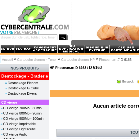
Accueil
Cartouche d'encre - Toner
Cartouche d'encre HP
Photosmart
D 6163
D 6163
HP Photosmart D 6163 /
NOS PRODUITS
Destockage - Braderie
En stock
Destockage Elecom
Destockage G Cube
Destockage Divers
CD vierge
Aucun article corr
CD vierge 700Mo - 80min
CD vierge 800Mo - 90min
CD vierge 900Mo - 100min
CD vierge Imprimable
CD vierge Lightscribe
TOU
CD vierge Audio