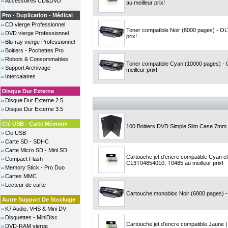
Accessoires CD&DVD
au meilleur prix!
Pro - Duplication - Médical
CD vierge Professionnel
Toner compatible Noir (8000 pages) - O
DVD vierge Professionnel
prix!
Blu-ray vierge Professionnel
Boitiers - Pochettes Pro
Robots & Consommables
Toner compatible Cyan (10000 pages) -
Support Archivage
meilleur prix!
Intercalaires
Disque Dur Externe
Disque Dur Externe 2.5
Disque Dur Externe 3.5
Clé USB - Carte Mémoire
100 Boitiers DVD Simple Slim Case 7mm
Cle USB
Carte SD - SDHC
Carte Micro SD - Mini SD
Cartouche jet d'encre compatible Cyan c
Compact Flash
C13T04854010, T0485 au meilleur prix!
Memory Stick - Pro Duo
Cartes MMC
Lecteur de carte
Cartouche monobloc Noir (6800 pages) - 
Autre Support De Stockage
K7 Audio, VHS & Mini DV
Disquettes - MiniDisc
Cartouche jet d'encre compatible Jaune
DVD-RAM vierge