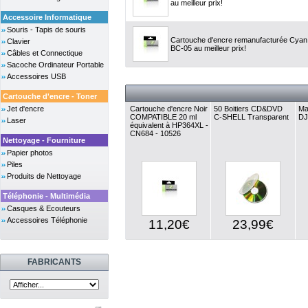
au meilleur prix!
Accessoire Informatique
Souris - Tapis de souris
Cartouche d'encre remanufacturée Cyan,
Clavier
BC-05 au meilleur prix!
Câbles et Connectique
Sacoche Ordinateur Portable
Accessoires USB
Cartouche d'encre - Toner
Jet d'encre
Cartouche d'encre Noir
50 Boitiers CD&DVD
Ma
COMPATIBLE 20 ml
C-SHELL Transparent
DJ
Laser
équivalent à HP364XL -
CN684 - 10526
Nettoyage - Fourniture
Papier photos
Piles
Produits de Nettoyage
Téléphonie - Multimédia
Casques & Ecouteurs
Accessoires Téléphonie
11,20€
23,99€
FABRICANTS