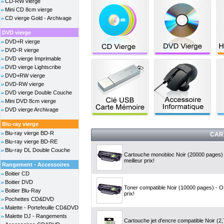
CD-RW vierge
Mini CD 8cm vierge
CD vierge Gold - Archivage
DVD vierge
DVD+R vierge
DVD-R vierge
DVD vierge Imprimable
DVD vierge Lightscribe
DVD+RW vierge
DVD-RW vierge
DVD vierge Double Couche
Mini DVD 8cm vierge
DVD vierge Archivage
Blu-ray vierge
Blu-ray vierge BD-R
CAR
Blu-ray vierge BD-RE
Blu-ray DL Double Couche
Cartouche monobloc Noir (20000 pages
meilleur prix!
Rangement - Accessoires
Boitier CD
Boitier DVD
Toner compatible Noir (10000 pages) - 
Boitier Blu-Ray
prix!
Pochettes CD&DVD
Malette - Portefeuille CD&DVD
Malette DJ - Rangements
Cartouche jet d'encre compatible Noir (