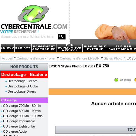
Accueil
Cartouche d'encre - Toner
Cartouche d'encre EPSON
Stylus Photo
EX 75
EX 750
EPSON Stylus Photo EX 750 /
NOS PRODUITS
Destockage - Braderie
En stock
Destockage Elecom
Destockage G Cube
Destockage Divers
CD vierge
Aucun article corr
CD vierge 700Mo - 80min
CD vierge 800Mo - 90min
CD vierge 900Mo - 100min
CD vierge Imprimable
CD vierge Lightscribe
TOU
CD vierge Audio