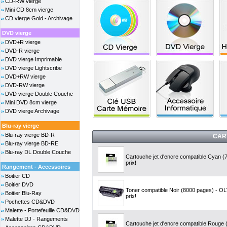
CD-RW vierge
Mini CD 8cm vierge
CD vierge Gold - Archivage
DVD vierge
DVD+R vierge
DVD-R vierge
DVD vierge Imprimable
DVD vierge Lightscribe
DVD+RW vierge
DVD-RW vierge
DVD vierge Double Couche
Mini DVD 8cm vierge
DVD vierge Archivage
Blu-ray vierge
Blu-ray vierge BD-R
CAR
Blu-ray vierge BD-RE
Blu-ray DL Double Couche
Cartouche jet d'encre compatible Cyan (
prix!
Rangement - Accessoires
Boitier CD
Boitier DVD
Toner compatible Noir (8000 pages) - O
Boitier Blu-Ray
prix!
Pochettes CD&DVD
Malette - Portefeuille CD&DVD
Malette DJ - Rangements
Cartouche jet d'encre compatible Rouge 