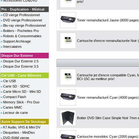
Accessoires CD&DVD
prix!
Pro - Duplication - Médical
CD vierge Professionnel
DVD vierge Professionnel
Toner remanufacturé Jaune (8000 pages) 
Blu-ray vierge Professionnel
Boitiers - Pochettes Pro
Robots & Consommables
Cartouche d'encre remanufacturée Noir (2
Support Archivage
Intercalaires
Disque Dur Externe
Disque Dur Externe 2.5
Disque Dur Externe 3.5
Cartouche jet d'encre compatible Cyan, 
Clé USB - Carte Mémoire
BCI-15C au meilleur prix!
Cle USB
Carte SD - SDHC
Carte Micro SD - Mini SD
Compact Flash
Toner remanufacturé Cyan (4000 pages) -
Memory Stick - Pro Duo
Cartes MMC
Lecteur de carte
Boitier DVD Slim Case Simple Noir 7mm 
Autre Support De Stockage
K7 Audio, VHS & Mini DV
Disquettes - MiniDisc
Cartouche monobloc Cyan (2000 pages) 
DVD-RAM vierge