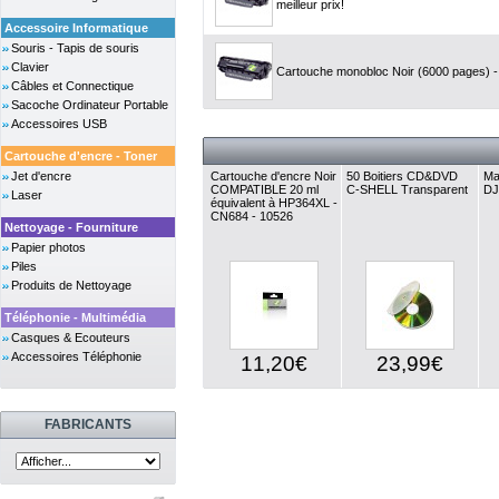
meilleur prix!
Accessoire Informatique
Souris - Tapis de souris
Clavier
Cartouche monobloc Noir (6000 pages) - 
Câbles et Connectique
Sacoche Ordinateur Portable
Accessoires USB
Cartouche d'encre - Toner
Jet d'encre
Cartouche d'encre Noir
50 Boitiers CD&DVD
Ma
COMPATIBLE 20 ml
C-SHELL Transparent
DJ
Laser
équivalent à HP364XL -
CN684 - 10526
Nettoyage - Fourniture
Papier photos
Piles
Produits de Nettoyage
Téléphonie - Multimédia
Casques & Ecouteurs
Accessoires Téléphonie
11,20€
23,99€
FABRICANTS