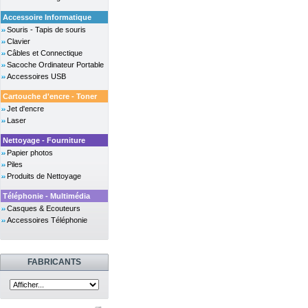
Accessoire Informatique
Souris - Tapis de souris
Clavier
Câbles et Connectique
Sacoche Ordinateur Portable
Accessoires USB
Cartouche d'encre - Toner
Jet d'encre
Laser
Nettoyage - Fourniture
Papier photos
Piles
Produits de Nettoyage
Téléphonie - Multimédia
Casques & Ecouteurs
Accessoires Téléphonie
FABRICANTS