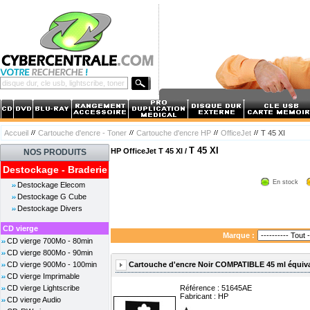
Accueil
Cartouche d'encre - Toner
Cartouche d'encre HP
OfficeJet
T 45 XI
T 45 XI
HP OfficeJet T 45 XI /
NOS PRODUITS
Destockage - Braderie
En stock
Destockage Elecom
Destockage G Cube
Destockage Divers
CD vierge
Marque :
CD vierge 700Mo - 80min
CD vierge 800Mo - 90min
Cartouche d'encre Noir COMPATIBLE 45 ml équiva
CD vierge 900Mo - 100min
CD vierge Imprimable
CD vierge Lightscribe
Référence : 51645AE
Fabricant :
HP
CD vierge Audio