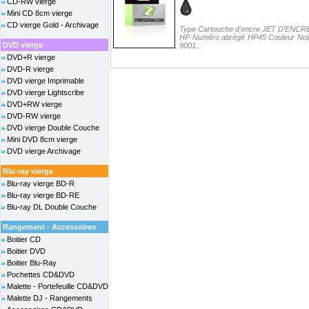
CD-RW vierge
Mini CD 8cm vierge
CD vierge Gold - Archivage
Type Cartouche d'encre JET D'ENCRE 
HP Numéro abrégé HP45 Couleur Noir
DVD vierge
9001...
DVD+R vierge
DVD-R vierge
DVD vierge Imprimable
DVD vierge Lightscribe
DVD+RW vierge
DVD-RW vierge
DVD vierge Double Couche
Mini DVD 8cm vierge
DVD vierge Archivage
Blu-ray vierge
Blu-ray vierge BD-R
Blu-ray vierge BD-RE
Blu-ray DL Double Couche
Rangement - Accessoires
Boitier CD
Boitier DVD
Boitier Blu-Ray
Pochettes CD&DVD
Malette - Portefeuille CD&DVD
Malette DJ - Rangements