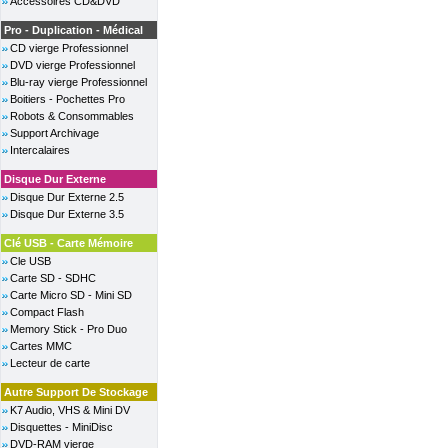
Accessoires CD&DVD
Pro - Duplication - Médical
CD vierge Professionnel
DVD vierge Professionnel
Blu-ray vierge Professionnel
Boitiers - Pochettes Pro
Robots & Consommables
Support Archivage
Intercalaires
Disque Dur Externe
Disque Dur Externe 2.5
Disque Dur Externe 3.5
Clé USB - Carte Mémoire
Cle USB
Carte SD - SDHC
Carte Micro SD - Mini SD
Compact Flash
Memory Stick - Pro Duo
Cartes MMC
Lecteur de carte
Autre Support De Stockage
K7 Audio, VHS & Mini DV
Disquettes - MiniDisc
DVD-RAM vierge