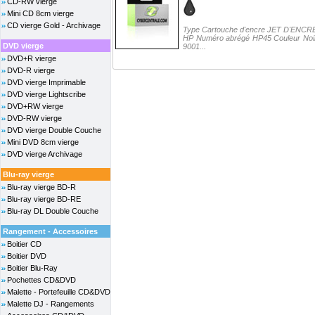
CD-RW vierge
Mini CD 8cm vierge
CD vierge Gold - Archivage
Type Cartouche d'encre JET D'ENCRE 
HP Numéro abrégé HP45 Couleur Noir
DVD vierge
9001...
DVD+R vierge
DVD-R vierge
DVD vierge Imprimable
DVD vierge Lightscribe
DVD+RW vierge
DVD-RW vierge
DVD vierge Double Couche
Mini DVD 8cm vierge
DVD vierge Archivage
Blu-ray vierge
Blu-ray vierge BD-R
Blu-ray vierge BD-RE
Blu-ray DL Double Couche
Rangement - Accessoires
Boitier CD
Boitier DVD
Boitier Blu-Ray
Pochettes CD&DVD
Malette - Portefeuille CD&DVD
Malette DJ - Rangements