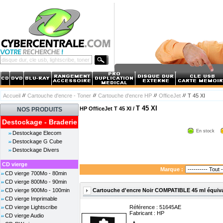
Accueil
Cartouche d'encre - Toner
Cartouche d'encre HP
OfficeJet
T 45 XI
T 45 XI
HP OfficeJet T 45 XI /
NOS PRODUITS
Destockage - Braderie
En stock
Destockage Elecom
Destockage G Cube
Destockage Divers
CD vierge
Marque :
CD vierge 700Mo - 80min
CD vierge 800Mo - 90min
Cartouche d'encre Noir COMPATIBLE 45 ml équiva
CD vierge 900Mo - 100min
CD vierge Imprimable
CD vierge Lightscribe
Référence : 51645AE
Fabricant :
HP
CD vierge Audio