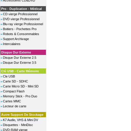
Accessoires CD&DVD
Pro - Duplication - Médical
CD vierge Professionnel
DVD vierge Professionnel
Blu-ray vierge Professionnel
Boitiers - Pochettes Pro
Robots & Consommables
Support Archivage
Intercalaires
Disque Dur Externe
Disque Dur Externe 2.5
Disque Dur Externe 3.5
Clé USB - Carte Mémoire
Cle USB
Carte SD - SDHC
Carte Micro SD - Mini SD
Compact Flash
Memory Stick - Pro Duo
Cartes MMC
Lecteur de carte
Autre Support De Stockage
K7 Audio, VHS & Mini DV
Disquettes - MiniDisc
DVD-RAM vierge