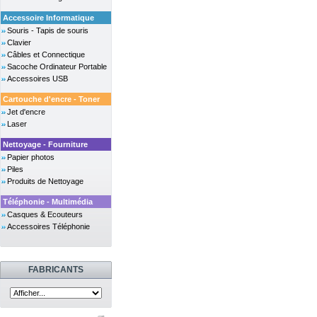
Accessoire Informatique
Souris - Tapis de souris
Clavier
Câbles et Connectique
Sacoche Ordinateur Portable
Accessoires USB
Cartouche d'encre - Toner
Jet d'encre
Laser
Nettoyage - Fourniture
Papier photos
Piles
Produits de Nettoyage
Téléphonie - Multimédia
Casques & Ecouteurs
Accessoires Téléphonie
FABRICANTS