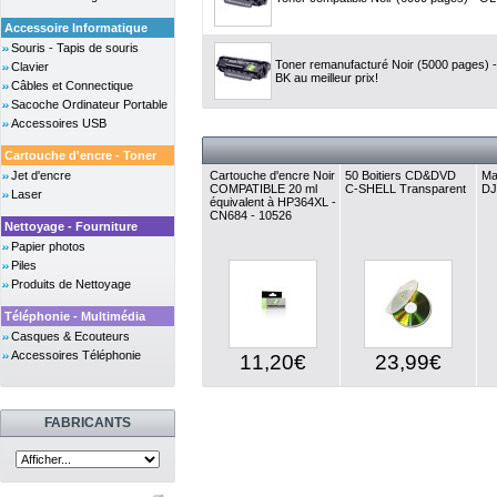
Accessoire Informatique
Souris - Tapis de souris
Toner remanufacturé Noir (5000 pages)
Clavier
BK au meilleur prix!
Câbles et Connectique
Sacoche Ordinateur Portable
Accessoires USB
Cartouche d'encre - Toner
Jet d'encre
Cartouche d'encre Noir
50 Boitiers CD&DVD
Ma
COMPATIBLE 20 ml
C-SHELL Transparent
DJ
Laser
équivalent à HP364XL -
CN684 - 10526
Nettoyage - Fourniture
Papier photos
Piles
Produits de Nettoyage
Téléphonie - Multimédia
Casques & Ecouteurs
Accessoires Téléphonie
11,20€
23,99€
FABRICANTS