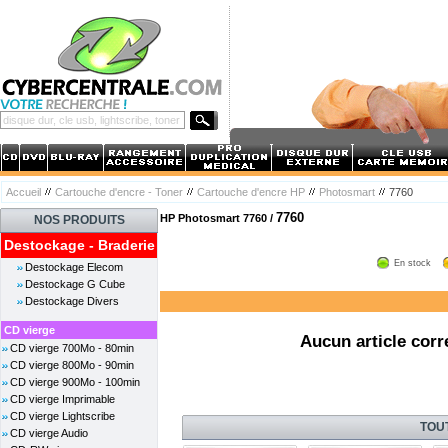
Accueil
Cartouche d'encre - Toner
Cartouche d'encre HP
Photosmart
7760
7760
HP Photosmart 7760 /
NOS PRODUITS
Destockage - Braderie
En stock
Destockage Elecom
Destockage G Cube
Destockage Divers
CD vierge
Aucun article corr
CD vierge 700Mo - 80min
CD vierge 800Mo - 90min
CD vierge 900Mo - 100min
CD vierge Imprimable
CD vierge Lightscribe
TOU
CD vierge Audio