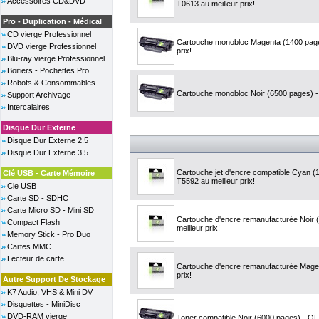
Accessoires CD&DVD
T0613 au meilleur prix!
Pro - Duplication - Médical
CD vierge Professionnel
Cartouche monobloc Magenta (1400 page
DVD vierge Professionnel
prix!
Blu-ray vierge Professionnel
Boitiers - Pochettes Pro
Robots & Consommables
Cartouche monobloc Noir (6500 pages) - 
Support Archivage
Intercalaires
Disque Dur Externe
Disque Dur Externe 2.5
Disque Dur Externe 3.5
Cartouche jet d'encre compatible Cyan 
Clé USB - Carte Mémoire
T5592 au meilleur prix!
Cle USB
Carte SD - SDHC
Carte Micro SD - Mini SD
Cartouche d'encre remanufacturée Noir 
Compact Flash
meilleur prix!
Memory Stick - Pro Duo
Cartes MMC
Lecteur de carte
Cartouche d'encre remanufacturée Magent
prix!
Autre Support De Stockage
K7 Audio, VHS & Mini DV
Disquettes - MiniDisc
DVD-RAM vierge
Toner compatible Noir (6000 pages) - OLT