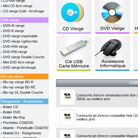
CD-RW vierge
Mini CD 8cm vierge
CD vierge Gold - Archivage
DVD vierge
DVD+R vierge
DVD-R vierge
DVD vierge Imprimable
DVD vierge Lightscribe
DVD+RW vierge
DVD-RW vierge
DVD vierge Double Couche
Mini DVD 8cm vierge
DVD vierge Archivage
Blu-ray vierge
Blu-ray vierge BD-R
CAR
Blu-ray vierge BD-RE
Blu-ray DL Double Couche
Cartouche d'encre remanufacturée Noir 
300XL au meilleur prix!
Rangement - Accessoires
Boitier CD
Boitier DVD
Cartouche jet d'encre compatible Noir (
Boitier Blu-Ray
meilleur prix!
Pochettes CD&DVD
Malette - Portefeuille CD&DVD
Malette DJ - Rangements
Cartouche jet d'encre compatible Magen