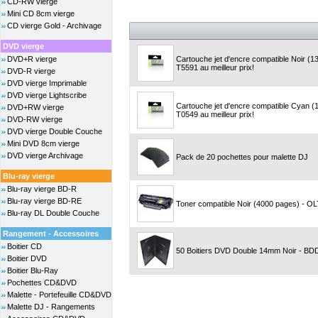
CD-RW vierge
Mini CD 8cm vierge
CD vierge Gold - Archivage
DVD vierge
DVD+R vierge
Cartouche jet d'encre compatible Noir 
T5591 au meilleur prix!
DVD-R vierge
DVD vierge Imprimable
DVD vierge Lightscribe
Cartouche jet d'encre compatible Cyan 
DVD+RW vierge
T0549 au meilleur prix!
DVD-RW vierge
DVD vierge Double Couche
Mini DVD 8cm vierge
DVD vierge Archivage
Pack de 20 pochettes pour malette DJ
Blu-ray vierge
Blu-ray vierge BD-R
Blu-ray vierge BD-RE
Toner compatible Noir (4000 pages) - OL
Blu-ray DL Double Couche
Rangement - Accessoires
Boitier CD
50 Boitiers DVD Double 14mm Noir - B
Boitier DVD
Boitier Blu-Ray
Pochettes CD&DVD
Malette - Portefeuille CD&DVD
Malette DJ - Rangements