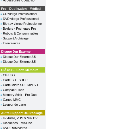
Accessoires CD&DVD
Pro - Duplication - Médical
CD vierge Professionnel
DVD vierge Professionnel
Blu-ray vierge Professionnel
Boitiers - Pochettes Pro
Robots & Consommables
Support Archivage
Intercalaires
Disque Dur Externe
Disque Dur Externe 2.5
Disque Dur Externe 3.5
Clé USB - Carte Mémoire
Cle USB
Carte SD - SDHC
Carte Micro SD - Mini SD
Compact Flash
Memory Stick - Pro Duo
Cartes MMC
Lecteur de carte
Autre Support De Stockage
K7 Audio, VHS & Mini DV
Disquettes - MiniDisc
DVD-RAM vierge