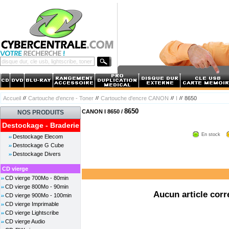
Accueil
Cartouche d'encre - Toner
Cartouche d'encre CANON
I
8650
8650
CANON I 8650 /
NOS PRODUITS
Destockage - Braderie
En stock
Destockage Elecom
Destockage G Cube
Destockage Divers
CD vierge
CD vierge 700Mo - 80min
CD vierge 800Mo - 90min
Aucun article corr
CD vierge 900Mo - 100min
CD vierge Imprimable
CD vierge Lightscribe
CD vierge Audio