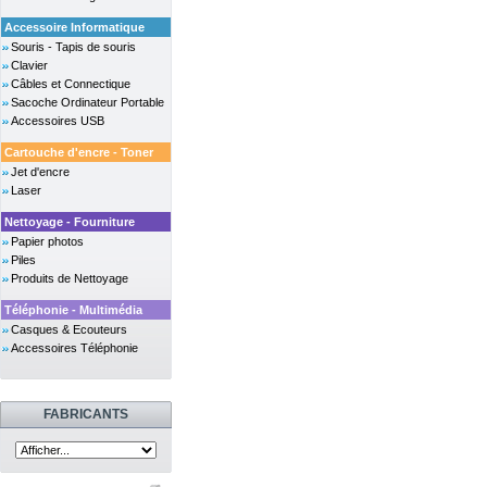
Accessoire Informatique
Souris - Tapis de souris
Clavier
Câbles et Connectique
Sacoche Ordinateur Portable
Accessoires USB
Cartouche d'encre - Toner
Jet d'encre
Laser
Nettoyage - Fourniture
Papier photos
Piles
Produits de Nettoyage
Téléphonie - Multimédia
Casques & Ecouteurs
Accessoires Téléphonie
FABRICANTS