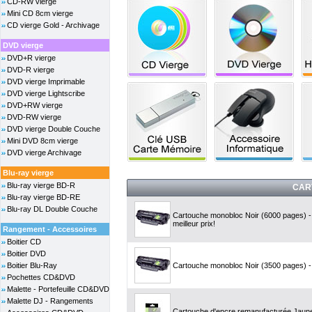
CD-RW vierge
Mini CD 8cm vierge
CD vierge Gold - Archivage
DVD vierge
DVD+R vierge
DVD-R vierge
DVD vierge Imprimable
DVD vierge Lightscribe
DVD+RW vierge
DVD-RW vierge
DVD vierge Double Couche
Mini DVD 8cm vierge
DVD vierge Archivage
Blu-ray vierge
Blu-ray vierge BD-R
CAR
Blu-ray vierge BD-RE
Blu-ray DL Double Couche
Cartouche monobloc Noir (6000 pages) -
meilleur prix!
Rangement - Accessoires
Boitier CD
Boitier DVD
Boitier Blu-Ray
Cartouche monobloc Noir (3500 pages) - 
Pochettes CD&DVD
Malette - Portefeuille CD&DVD
Malette DJ - Rangements
Cartouche d'encre remanufacturée Jaune 