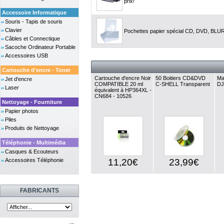
prix!
Accessoire Informatique
Souris - Tapis de souris
Clavier
Pochettes papier spécial CD, DVD, BLU
Câbles et Connectique
Sacoche Ordinateur Portable
Accessoires USB
Cartouche d'encre - Toner
Cartouche d'encre Noir
50 Boitiers CD&DVD
Ma
Jet d'encre
COMPATIBLE 20 ml
C-SHELL Transparent
DJ
Laser
équivalent à HP364XL -
CN684 - 10526
Nettoyage - Fourniture
Papier photos
Piles
Produits de Nettoyage
Téléphonie - Multimédia
Casques & Ecouteurs
Accessoires Téléphonie
11,20€
23,99€
FABRICANTS