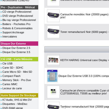
Accessoires CD&DVD
Pro - Duplication - Médical
CD vierge Professionnel
Cartouche monobloc Noir (20000 pages) 
DVD vierge Professionnel
prix!
Blu-ray vierge Professionnel
Boitiers - Pochettes Pro
Robots & Consommables
Toner remanufacturé Noir (6000 pages) -
Support Archivage
Intercalaires
Disque Dur Externe
Disque Dur Externe 2.5
Disque Dur Externe 3.5
Clé USB - Carte Mémoire
KEITH HARING Universal case Display +
Cle USB
Carte SD - SDHC
Carte Micro SD - Mini SD
Compact Flash
Disque Dur Externe USB 3.0 (100% compat
Memory Stick - Pro Duo
Cartes MMC
Lecteur de carte
Cartouche jet d'encre compatible Cyan c
C13T55954010, T5595 au meilleur prix!
Autre Support De Stockage
K7 Audio, VHS & Mini DV
Disquettes - MiniDisc
Tambour remanufacturé Noir (20000 page
DVD-RAM vierge