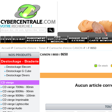
Accueil
Cartouche d'encre - Toner
Cartouche d'encre CANON
I
8650
8650
CANON I 8650 /
NOS PRODUITS
Destockage - Braderie
En stock
Destockage Elecom
Destockage G Cube
Destockage Divers
CD vierge
Aucun article corr
CD vierge 700Mo - 80min
CD vierge 800Mo - 90min
CD vierge 900Mo - 100min
CD vierge Imprimable
CD vierge Lightscribe
TOU
CD vierge Audio