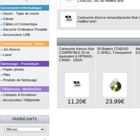
C9361EE, 342 au meilleur prix!
Accessoire Informatique
Souris - Tapis de souris
Cartouche d'encre remanufacturée Noir 
Clavier
meilleur prix!
Câbles et Connectique
Sacoche Ordinateur Portable
Accessoires USB
Cartouche d'encre - Toner
Cartouche d'encre Noir
50 Boitiers CD&DVD
Ma
Jet d'encre
COMPATIBLE 20 ml
C-SHELL Transparent
DJ
Laser
équivalent à HP364XL -
CN684 - 10526
Nettoyage - Fourniture
Papier photos
Piles
Produits de Nettoyage
Téléphonie - Multimédia
Casques & Ecouteurs
Accessoires Téléphonie
11,20€
23,99€
FABRICANTS