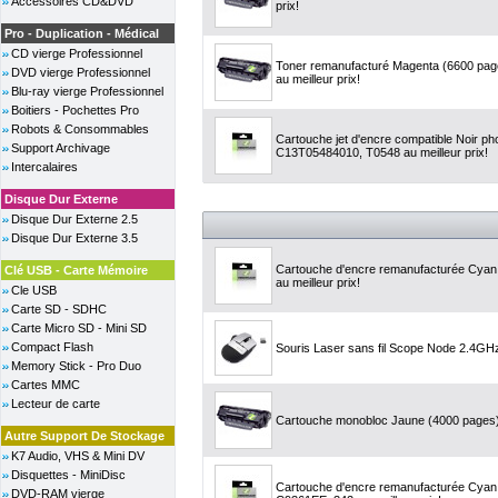
Accessoires CD&DVD
prix!
Pro - Duplication - Médical
CD vierge Professionnel
Toner remanufacturé Magenta (6600 pa
DVD vierge Professionnel
au meilleur prix!
Blu-ray vierge Professionnel
Boitiers - Pochettes Pro
Robots & Consommables
Cartouche jet d'encre compatible Noir p
Support Archivage
C13T05484010, T0548 au meilleur prix!
Intercalaires
Disque Dur Externe
Disque Dur Externe 2.5
Disque Dur Externe 3.5
Cartouche d'encre remanufacturée Cyan,
Clé USB - Carte Mémoire
au meilleur prix!
Cle USB
Carte SD - SDHC
Carte Micro SD - Mini SD
Compact Flash
Souris Laser sans fil Scope Node 2.4GHz
Memory Stick - Pro Duo
Cartes MMC
Lecteur de carte
Cartouche monobloc Jaune (4000 pages) 
Autre Support De Stockage
K7 Audio, VHS & Mini DV
Disquettes - MiniDisc
Cartouche d'encre remanufacturée Cyan,
DVD-RAM vierge