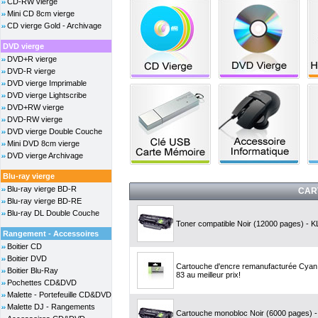
CD-RW vierge
Mini CD 8cm vierge
CD vierge Gold - Archivage
DVD vierge
DVD+R vierge
DVD-R vierge
DVD vierge Imprimable
DVD vierge Lightscribe
DVD+RW vierge
DVD-RW vierge
DVD vierge Double Couche
Mini DVD 8cm vierge
DVD vierge Archivage
Blu-ray vierge
Blu-ray vierge BD-R
CAR
Blu-ray vierge BD-RE
Blu-ray DL Double Couche
Toner compatible Noir (12000 pages) - KL
Rangement - Accessoires
Boitier CD
Boitier DVD
Cartouche d'encre remanufacturée Cyan,
Boitier Blu-Ray
83 au meilleur prix!
Pochettes CD&DVD
Malette - Portefeuille CD&DVD
Malette DJ - Rangements
Cartouche monobloc Noir (6000 pages) -