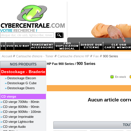
Accueil
Cartouche d'encre - Toner
Cartouche d'encre HP
Fax
900 Series
900 Series
HP Fax 900 Series /
NOS PRODUITS
Destockage - Braderie
En stock
Destockage Elecom
Destockage G Cube
Destockage Divers
CD vierge
Aucun article corr
CD vierge 700Mo - 80min
CD vierge 800Mo - 90min
CD vierge 900Mo - 100min
CD vierge Imprimable
CD vierge Lightscribe
TOU
CD vierge Audio