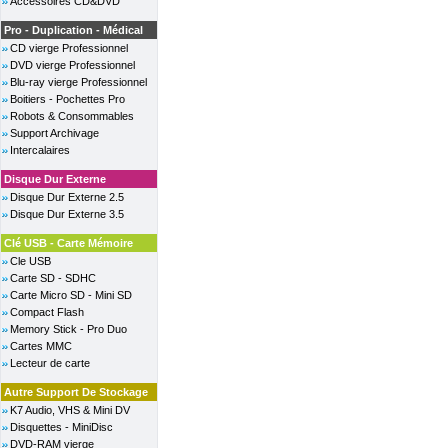
Accessoires CD&DVD
Pro - Duplication - Médical
CD vierge Professionnel
DVD vierge Professionnel
Blu-ray vierge Professionnel
Boitiers - Pochettes Pro
Robots & Consommables
Support Archivage
Intercalaires
Disque Dur Externe
Disque Dur Externe 2.5
Disque Dur Externe 3.5
Clé USB - Carte Mémoire
Cle USB
Carte SD - SDHC
Carte Micro SD - Mini SD
Compact Flash
Memory Stick - Pro Duo
Cartes MMC
Lecteur de carte
Autre Support De Stockage
K7 Audio, VHS & Mini DV
Disquettes - MiniDisc
DVD-RAM vierge