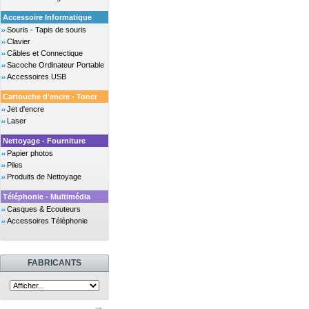
Accessoire Informatique
Souris - Tapis de souris
Clavier
Câbles et Connectique
Sacoche Ordinateur Portable
Accessoires USB
Cartouche d'encre - Toner
Jet d'encre
Laser
Nettoyage - Fourniture
Papier photos
Piles
Produits de Nettoyage
Téléphonie - Multimédia
Casques & Ecouteurs
Accessoires Téléphonie
FABRICANTS