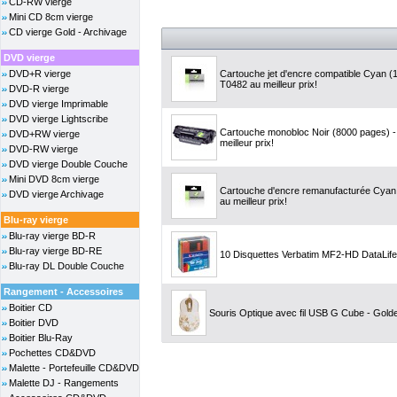
CD-RW vierge
Mini CD 8cm vierge
CD vierge Gold - Archivage
DVD vierge
DVD+R vierge
Cartouche jet d'encre compatible Cyan 
T0482 au meilleur prix!
DVD-R vierge
DVD vierge Imprimable
DVD vierge Lightscribe
Cartouche monobloc Noir (8000 pages) 
DVD+RW vierge
meilleur prix!
DVD-RW vierge
DVD vierge Double Couche
Mini DVD 8cm vierge
Cartouche d'encre remanufacturée Cyan 
DVD vierge Archivage
au meilleur prix!
Blu-ray vierge
Blu-ray vierge BD-R
Blu-ray vierge BD-RE
10 Disquettes Verbatim MF2-HD DataLif
Blu-ray DL Double Couche
Rangement - Accessoires
Boitier CD
Souris Optique avec fil USB G Cube - Golde
Boitier DVD
Boitier Blu-Ray
Pochettes CD&DVD
Malette - Portefeuille CD&DVD
Malette DJ - Rangements