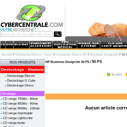
Accueil
Cartouche d'encre - Toner
Cartouche d'encre HP
Business DesignJet
50 
50 PS
HP Business DesignJet 50 PS /
NOS PRODUITS
Destockage - Braderie
En stock
Destockage Elecom
Destockage G Cube
Destockage Divers
CD vierge
CD vierge 700Mo - 80min
CD vierge 800Mo - 90min
Aucun article corr
CD vierge 900Mo - 100min
CD vierge Imprimable
CD vierge Lightscribe
CD vierge Audio